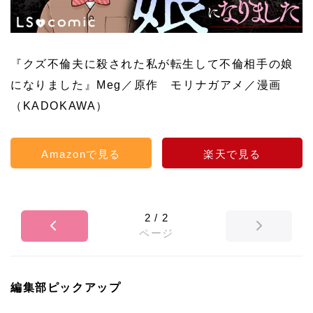
『クズ不倫夫に殺された私が転生して不倫相手の娘
になりました』Meg／原作 モリナガアメ／漫画
（KADOKAWA）
Amazonで見る
楽天で見る
2
/
2
ページ
編集部ピックアップ