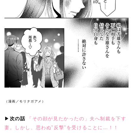
（漫画／モリナガアメ）
▶
次の話
「その顔が見たかったの」夫へ制裁を下す
妻。しかし、思わぬ"反撃"を受けることに…！！