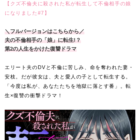
【クズ不倫夫に殺された私が転生して不倫相手の娘
になりました#7】
＼フルバージョンはこちらから／
夫の不倫相手の「娘」に転生!？
第2の人生をかけた復讐ドラマ
エリート夫のDVと不倫に苦しみ、命を奪われた妻・
安枝。だが彼女は、夫と愛人の子として転生する。
「今度は私が、あなたたちを地獄に落とす番」。転
生×復讐の衝撃ドラマ！