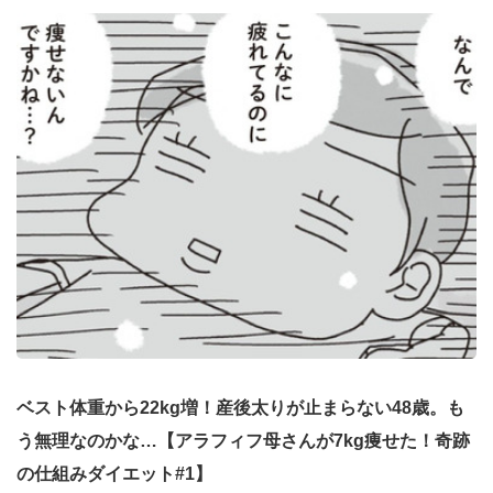
ベスト体重から22kg増！産後太りが止まらない48歳。も
う無理なのかな…【アラフィフ母さんが7kg痩せた！奇跡
の仕組みダイエット#1】