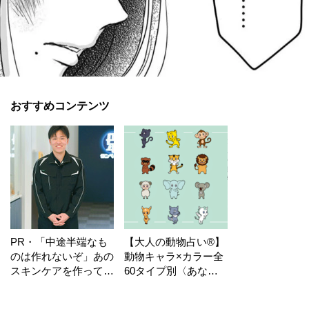
おすすめコンテンツ
PR・「中途半端なも
【大人の動物占い®】
のは作れないぞ」あの
動物キャラ×カラー全
スキンケアを作ってい
60タイプ別〈あなた
る工場の舞台裏！
の運勢〉は？