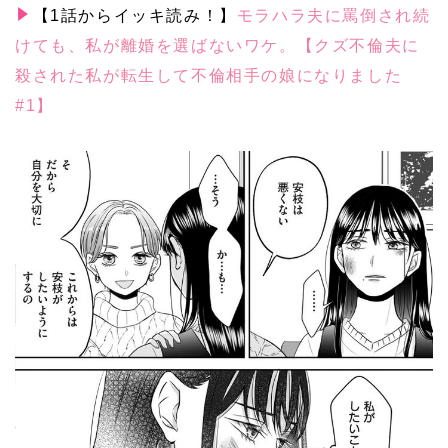
【1話からイッキ読み！】
モラハラ夫に罵倒され続
けても、私が離婚を選ばないワケ。【クズ不倫夫に
殺された私が転生して不倫相手の娘になりました
#1】