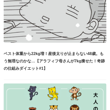
ベスト体重から22kg増！産後太りが止まらない48歳。も
う無理なのかな…【アラフィフ母さんが7kg痩せた！奇跡
の仕組みダイエット#1】