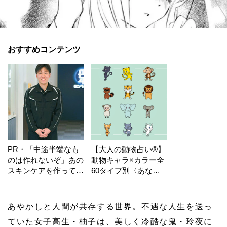
おすすめコンテンツ
PR・「中途半端なも
【大人の動物占い®】
のは作れないぞ」あの
動物キャラ×カラー全
スキンケアを作ってい
60タイプ別〈あなた
る工場の舞台裏！
の運勢〉は？
あやかしと人間が共存する世界。不遇な人生を送っ
ていた女子高生・柚子は、美しく冷酷な鬼・玲夜に