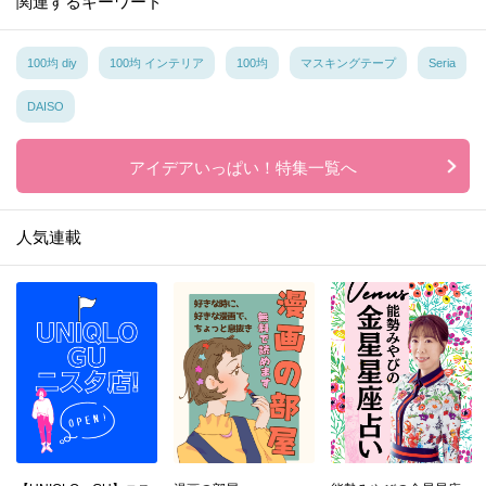
関連するキーワード
100均 diy
100均 インテリア
100均
マスキングテープ
Seria
DAISO
アイデアいっぱい！特集一覧へ
人気連載