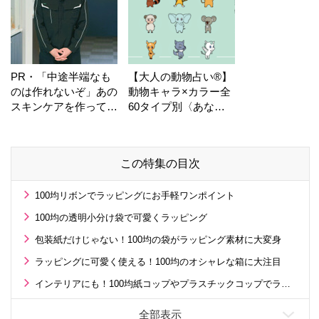
PR・「中途半端なも
【大人の動物占い®】
のは作れないぞ」あの
動物キャラ×カラー全
スキンケアを作ってい
60タイプ別〈あなた
る工場の舞台裏！
の運勢〉は？
この特集の目次
100均リボンでラッピングにお手軽ワンポイント
100均の透明小分け袋で可愛くラッピング
包装紙だけじゃない！100均の袋がラッピング素材に大変身
ラッピングに可愛く使える！100均のオシャレな箱に大注目
インテリアにも！100均紙コップやプラスチックコップでラッピング