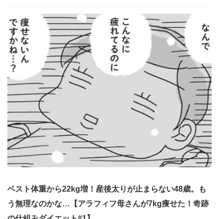
ベスト体重から22kg増！産後太りが止まらない48歳。も
う無理なのかな…【アラフィフ母さんが7kg痩せた！奇跡
の仕組みダイエット#1】