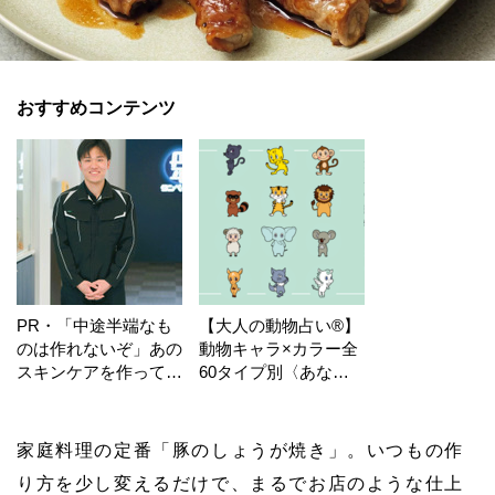
おすすめコンテンツ
PR・「中途半端なも
【大人の動物占い®】
のは作れないぞ」あの
動物キャラ×カラー全
スキンケアを作ってい
60タイプ別〈あなた
る工場の舞台裏！
の運勢〉は？
家庭料理の定番「豚のしょうが焼き」。いつもの作
り方を少し変えるだけで、まるでお店のような仕上