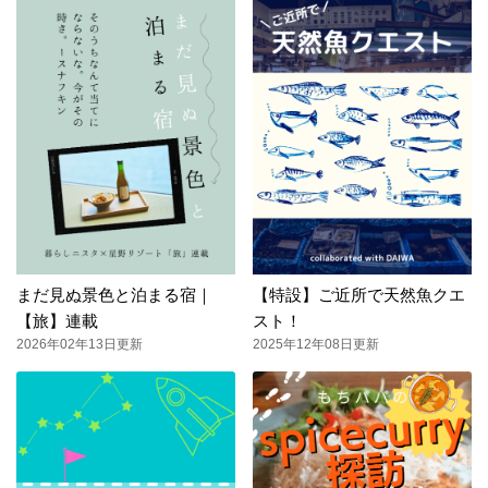
まだ見ぬ景色と泊まる宿｜
【特設】ご近所で天然魚クエ
【旅】連載
スト！
2026年02年13日更新
2025年12年08日更新