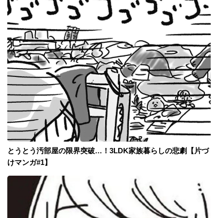
とうとう汚部屋の限界突破…！3LDK家族暮らしの悲劇【片づ
けマンガ#1】