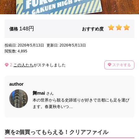
148円
価格
おすすめ度
投稿日: 2026年5月13日
更新日: 2026年5月13日
閲覧数: 4,895
2
この人たち
がステキしました
ステキする
author
舞mai
さん
本の世界から観る史跡巡りが好きで古都にも足を運び
ます。春夏秋冬いつ...
爽を2個買ってもらえる！クリアファイル