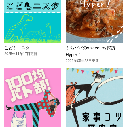
こどもニスタ
もちパパのspicecurry探訪
2025年11年17日更新
Hyper！
2025年05年28日更新