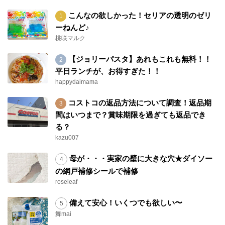
こんなの欲しかった！セリアの透明のゼリ
ーねんど♪
桃咲マルク
【ジョリーパスタ】あれもこれも無料！！
平日ランチが、お得すぎた！！
happydaimama
コストコの返品方法について調査！返品期
間はいつまで？賞味期限を過ぎても返品でき
る？
kazu007
母が・・・実家の壁に大きな穴★ダイソー
の網戸補修シールで補修
roseleaf
備えて安心！いくつでも欲しい〜
舞mai