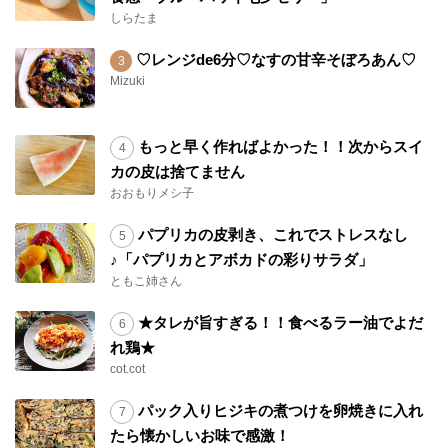
しらたま
♡レンジde6分♡なすの甘辛そぼろあん♡
Mizuki
もっと早く作ればよかった！！次からスイ
カの皮は捨てません
おおもりメシ子
パプリカの皮剥き、これでストレスなし
♪「パプリカとアボカドの彩りサラダ」
ともこ姉さん
★タレが旨すぎる！！食べるラー油でよだ
れ鶏★
cot.cot
パック入りヒジキの煮つけを卵焼きに入れ
たら懐かしいお味で感激！