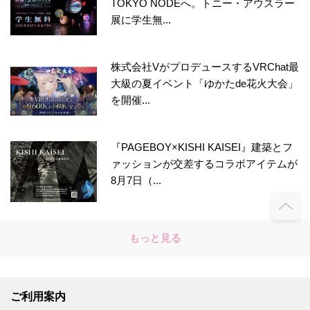
TOKYO NODEへ。トニー・アウスラー
展に学生無...
株式会社VがプロデュースするVRChat最
大級の夏イベント「ゆかたde花火大会」
を開催...
『PAGEBOY×KISHI KAISEI』建築とフ
ァッションが交差するコラボアイテムが
8月7日（...
もっと見る
ご利用案内