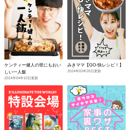
ケンティー健人の世にもおい
みきママ【GO-快レシピ！】
2024年03年26日更新
しい一人飯
2024年04年10日更新