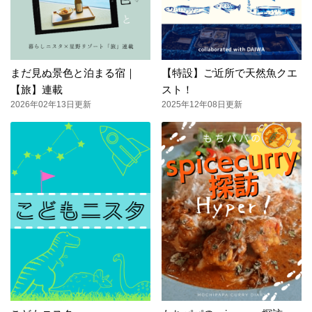
まだ見ぬ景色と泊まる宿｜
【特設】ご近所で天然魚クエ
【旅】連載
スト！
2026年02年13日更新
2025年12年08日更新