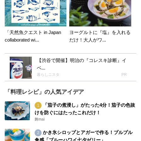
「天然魚クエスト in Japan
ヨーグルトに『塩』を入れる
collaborated wi...
だけ！大人がワ...
【渋谷で開催】明治の『コレスキ診断』イ
ベ...
暮らしニスタ
PR
「料理レシピ」の人気アイデア
「茄子の煮浸し」がたった4分！茄子の色抜
けを防ぐにはたったこれだけ！
舞mai
かき氷シロップとアガーで作る！プルプル
食感「ブルーハワイ七夕ゼリー」