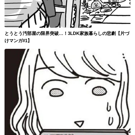
とうとう汚部屋の限界突破…！3LDK家族暮らしの悲劇【片づ
けマンガ#1】