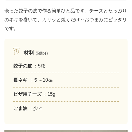
余った餃子の皮で作る簡単ひと品です。チーズとたっぷり
のネギを巻いて、カリッと焼くだけ～おつまみにピッタリ
です。
材料
(6個分)
餃子の皮
：5枚
長ネギ
：５～10㎝
ピザ用チーズ
：15g
ごま油
：少々