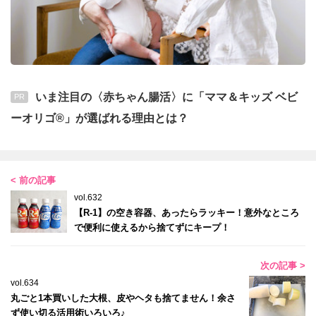
いま注目の〈赤ちゃん腸活〉に「ママ＆キッズ ベビ
PR
ーオリゴ®」が選ばれる理由とは？
< 前の記事
vol.632
【R-1】の空き容器、あったらラッキー！意外なところ
で便利に使えるから捨てずにキープ！
次の記事 >
vol.634
丸ごと1本買いした大根、皮やヘタも捨てません！余さ
ず使い切る活用術いろいろ♪