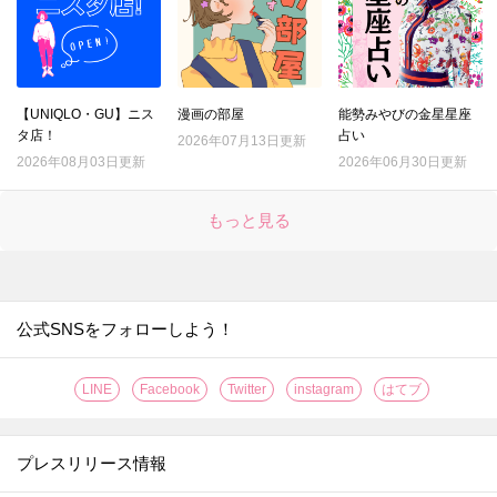
22.
『マツコの知らない世界』で紹介された「最強のゆで卵」を作ってみてわかったこととは？
23.
綿100％ワイシャツの洗濯、一番シワができにくい洗濯ネットはどれ？
24.
シャツについた口紅汚れ。一番ラクに落ちるのはどの方法？
【UNIQLO・GU】ニス
漫画の部屋
能勢みやびの金星星座
25.
種が出てこない！サラダにぴったりのトマトの切り方
タ店！
占い
2026年07月13日更新
26.
「折りたたみレタス」で具がこぼれない極厚サンドイッチの出来上がり！
2026年08月03日更新
2026年06月30日更新
27.
果汁がガッツリ2倍しぼれる！レモンの切り方はこれだ！！
もっと見る
28.
〇〇するだけでグレープフルーツの硬い皮がつるんとむけた！【やってみた】
29.
なす料理が【事前レンチン】で、時短・節約・ヘルシーに！【やってみた】
30.
たった2分放置で！？お店の【焼き立てクロワッサン】が味わえる【やってみた】
31.
なすは余ったらすぐに【まるごと冷凍】が正解？！〈やってみた〉
公式SNSをフォローしよう！
32.
【レモンのワックス】がきれいに落とせる簡単ワザ！〈やってみた〉
LINE
Facebook
Twitter
instagram
はてブ
33.
伸びない＆固まらない！「そうめん弁当」をおいしく作るコツ【やってみた】
34.
【丸ごと冷凍！】キウイの皮ツルン、シャリシャリ食感がおいしい保存方法［やってみた］
プレスリリース情報
35.
【グラスに生けるだけ!?】オクラを長持ちさせる超効果的な方法［やってみた］