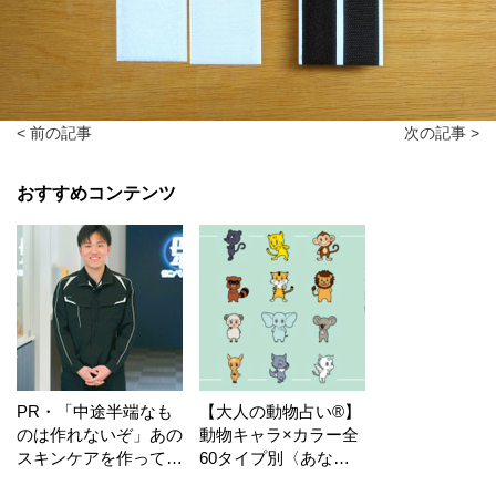
< 前の記事
次の記事 >
おすすめコンテンツ
PR・「中途半端なも
【大人の動物占い®】
のは作れないぞ」あの
動物キャラ×カラー全
スキンケアを作ってい
60タイプ別〈あなた
る工場の舞台裏！
の運勢〉は？