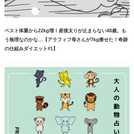
ベスト体重から22kg増！産後太りが止まらない48歳。も
う無理なのかな…【アラフィフ母さんが7kg痩せた！奇跡
の仕組みダイエット#1】