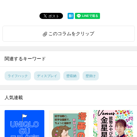
8.
玉ねぎのみじん切り。手早く粒揃いに切るには？【家事コツ】
9.
ゴム通しは安全ピンが最強説を検証【家事コツ】
10.
料理上手がやっているアルミホイル活用の裏ワザ４選【家事コツ】
このコラムをクリップ
11.
重曹＋アレで激ラク！ガスコンロのこびりつきが気持ちいいほど落ちる【家事コツ】
12.
｢お弁当の詰め方｣成功の決め手は、ごはんに○○を作ること！【家事コツ】
13.
重曹＋アルミホイルの威力！シルバーアクセの黒ずみが一瞬で…!！ 【家事コツ】
関連するキーワード
14.
サンドイッチの切り方。包丁とキッチンばさみで比べてみた【家事コツ】
15.
捨てる前に！ストッキングを掃除に活用♪重曹プラスで靴のニオイ消しにも【家事コツ】
ライフハック
ディスプレイ
壁収納
壁掛け
16.
復活せよ！セーターの伸びた袖口を元に戻す裏ワザを試してみた
17.
100均スポンジで毛玉がポロポロ取れる!?を試してみた
人気連載
18.
コスト０円！ほうれん草を長持ちさせる意外な方法
19.
汚れがごっそりとれる！ブロッコリーの洗い方
20.
電子レンジで豆腐の水切り進化版！時短と食感をいいとこ取り
21.
それ、ムダ！？野菜の「本当はしなくていいこと」3選