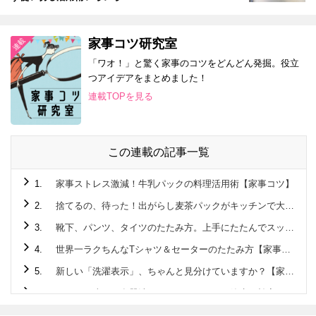
家事コツ研究室
「ワオ！」と驚く家事のコツをどんどん発掘。役立
つアイデアをまとめました！
連載TOPを見る
この連載の記事一覧
1.
家事ストレス激減！牛乳パックの料理活用術【家事コツ】
2.
捨てるの、待った！出がらし麦茶パックがキッチンで大活躍♪
3.
靴下、パンツ、タイツのたたみ方。上手にたたんでスッキリ収納！【家事コツ】
4.
世界一ラクちんなTシャツ＆セーターのたたみ方【家事コツ】
5.
新しい「洗濯表示」、ちゃんと見分けていますか？【家事コツ】
6.
こんなに違う！食器洗いはタワーすすぎで節水＆効率に驚きの差が！！【家事コツ】
7.
1分で完成☆ペットボトル活用でアウトドアでも活躍する “アレ”を作ってみた！【家事コツ】