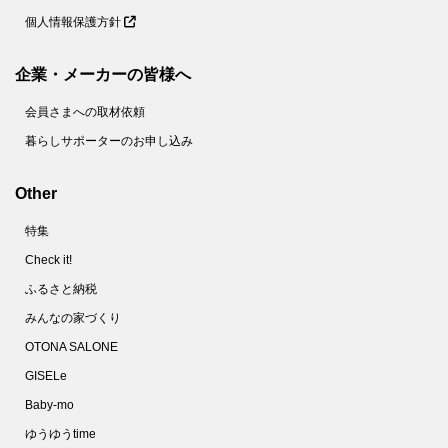
65.
＋○○で！もやし炒めがベチャッとしない絶妙食感になるコツとは？【家事コツ】
個人情報保護方針
66.
乾燥パスタ＋○○で焼きそばが作れる！？【やってみた】
67.
これでゆで卵の黄身が真ん中に！驚くほど簡単なコツとは？【やってみた】
企業・メーカーの皆様へ
68.
10分で完成！フランスパンでメロンパンを作ってみた
会員さまへの取材依頼
69.
使い捨てマスクは洗える！不織布の専門家がオススメする洗い方とは？
暮らしサポーターのお申し込み
70.
家政夫のミタゾノ直伝！「除菌シート」の作り方【やってみた】
71.
ズボラのほっとけゆで卵。タイマーも氷水も不要です！【家事コツ】
Other
72.
しっとりジューシ～♪絶品「豚鶏そぼろ」使いまわしで頑張らないおうちごはん
特集
73.
ベーキングパウダーもイーストも不要！SNSで話題のイギリス風パンケーキを作ってみた
Check it!
74.
マスクのすき間を減らしフィット感を上げる！2つの簡単なコツとは？
ふるさと納税
75.
最速５分！ゴムも不要！「Ｔシャツ切るだけ簡単マスク」を作ってみた
みんなの家づくり
76.
100均の水切りネットってこんなに使えるの!?キッチンでの目ウロコ活用術
OTONA SALONE
77.
警視庁推薦！マスクをつけてもメガネが曇らない方法【やってみた】
GISELe
Baby-mo
78.
放っておくだけでスニーカーが真っ白になる驚きの方法とは？【やってみた】
ゆうゆうtime
79.
しつこいシール跡が一瞬で消えた！こんなにカンタンだったシール剥がし【家事コツ】