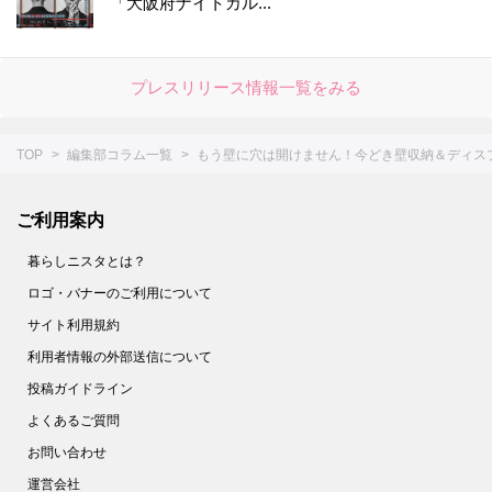
「大阪府ナイトカル...
51.
シュウマイの基本の作り方＆人気レシピ8選。レンジでも！【作ってみた】
52.
失敗なし！「だし巻き卵」を作るコツ。おすすめアレンジシピもご紹介
プレスリリース情報一覧をみる
53.
1分ですぐおいしい！【にんじんスティック】の作り方＜やってみた＞
54.
まるで高級ホテル！【美しすぎる目玉焼き】を作ってみた
TOP
編集部コラム一覧
もう壁に穴は開けません！今どき壁収納＆ディス
55.
【○○に浸けるだけ！】鶏むね肉が驚くほどしっとりする方法。＜やってみた＞
56.
缶詰みたいにツルツル。【みかんの薄皮】があっという間にむける裏ワザがあった！
ご利用案内
57.
家庭でもできた！【パラパラチャーハン】レシピ２選。ウン、これはお店の味♪
58.
花粉症対策にも！【野菜の塩ヨーグルト漬け】は超簡単でメチャうま♡
暮らしニスタとは？
59.
さらば！ボロボロゆで卵【お酢】を入れてゆでれば、殻がツルン♪
ロゴ・バナーのご利用について
サイト利用規約
60.
簡単な裏ワザ２つで【もやし炒め】がお店のようなシャキシャキ食感に！
利用者情報の外部送信について
61.
【節約＆時短】煮卵を１個から作る裏ワザとは!?〈やってみた〉
投稿ガイドライン
62.
【キャベツのせん切り】は○○少々で、みずみずしさキープ！ 〈やってみた〉
よくあるご質問
63.
卵１個でホテルの朝食級！【ふわとろオムレツ】を作ってみた
お問い合わせ
64.
捨てちゃダメ！麦茶パックで掃除が面倒なあの場所がラクにきれいに【家事コツ】
運営会社