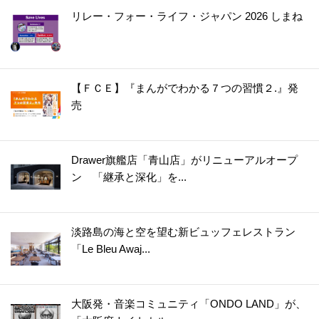
36.
【知っておくと便利！】カップ焼きそばは水で作れる！＜やってみた＞
リレー・フォー・ライフ・ジャパン 2026 しまね
37.
【将棋の駒大が正解!?】しょうがは冷凍すると格段に使いやすく！〈やってみた〉
38.
うそ？こんなに違うの！？普通のもやし炒めが高級中華の味になる“ひと手間”とは？
39.
【お弁当にも◎】秋の味覚の梨は〇〇〇に浸けると変色しない！〈やってみた〉
【ＦＣＥ】『まんがでわかる７つの習慣２.』発
40.
カイワレ大根の種ガラは【丸ごと水洗い】でスッキリきれいに！＜やってみた＞
売
41.
【運動会のお弁当に】めちゃ簡単！ウインナー飾り切り4選＜作ってみた＞
42.
レタスが30日間以上シャキシャキのまま！たった2つのコツで保存期間が延びる
43.
アボカドは丸ごと冷凍するのが正解！？丸ごと、半割り、カットで比べてみた
Drawer旗艦店「青山店」がリニューアルオープ
ン 「継承と深化」を...
44.
○○入れるだけ！インスタント麺がモッチモチの生麺みたい！？＜やってみた＞
45.
冷しゃぶが驚きのやわらかさになる2つのコツ！＜やってみた＞
46.
まるでお店で買ったみたい！【凍らすだけで簡単＆キレイ】にロールパンに切り込みを入れられる＜やってみた＞
淡路島の海と空を望む新ビュッフェレストラン
47.
【お弁当悩みを解決！】5分で完成！レンチンすき間パスタ♪＜やってみた＞
「Le Bleu Awaj...
48.
チューブわさびに【○○を混ぜる】と“生わさび”に大変身！＜やってみた＞
49.
【しょうが×○○】で皮むき＆すりおろしもラクラク♪＜やってみた＞
大阪発・音楽コミュニティ「ONDO LAND」が、
50.
【〇〇水で下ゆですると…】大根の煮物をやわらか＆味しみしみに仕上げる裏ワザ＜やってみた＞