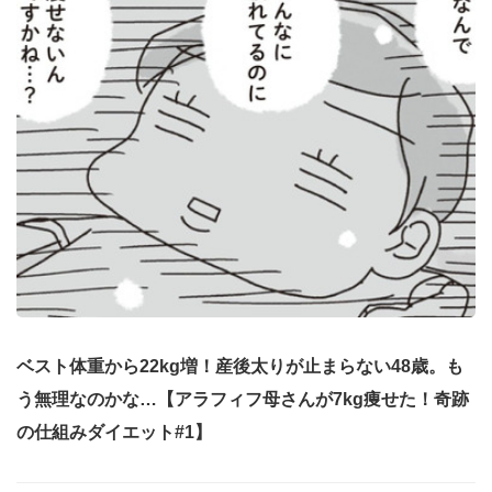
ベスト体重から22kg増！産後太りが止まらない48歳。も
う無理なのかな…【アラフィフ母さんが7kg痩せた！奇跡
の仕組みダイエット#1】