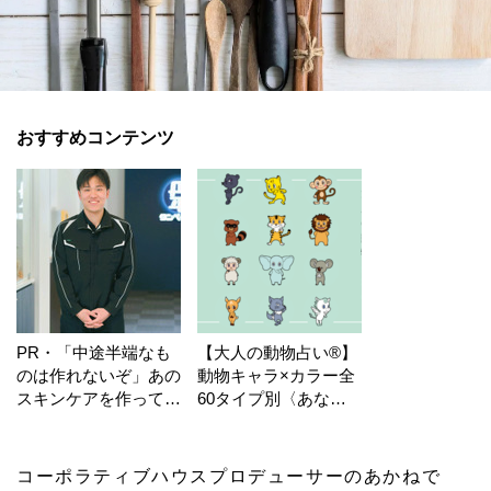
おすすめコンテンツ
PR・「中途半端なも
【大人の動物占い®】
のは作れないぞ」あの
動物キャラ×カラー全
スキンケアを作ってい
60タイプ別〈あなた
る工場の舞台裏！
の運勢〉は？
コーポラティブハウスプロデューサーのあかねで