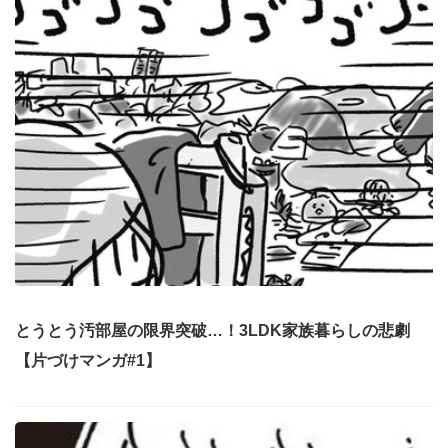
とうとう汚部屋の限界突破…！3LDK家族暮らしの悲劇
【片づけマンガ#1】