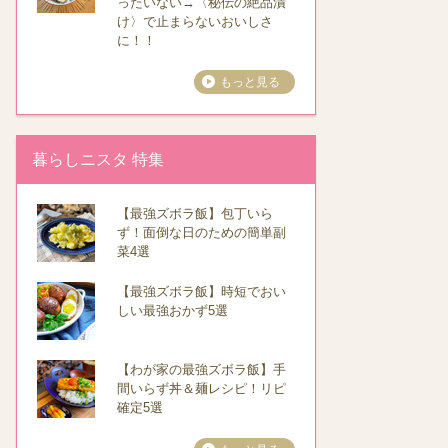
ったいない→〈秘伝の絶品漬
け〉で止まらないおいしさ
に！！
もっと見る
暮らしニスタ 特集
【最強ズボラ飯】包丁いら
ず！面倒な日のための簡単副
菜4選
【最強ズボラ飯】時短でおい
しい最強おかず5選
【わが家の最強ズボラ飯】手
間いらず丼＆麺レシピ！リピ
確定5選