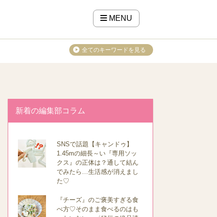
MENU
全てのキーワードを見る
新着の編集部コラム
SNSで話題【キャンドゥ】
1.45mの細長～い『専用ソッ
クス』の正体は？通して結ん
でみたら…生活感が消えまし
た♡
『チーズ』のご褒美すぎる食
べ方♡そのまま食べるのはも