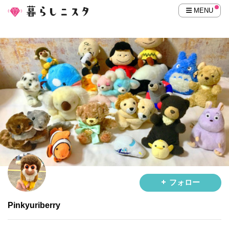
MENU
フォロー
Pinkyuriberry