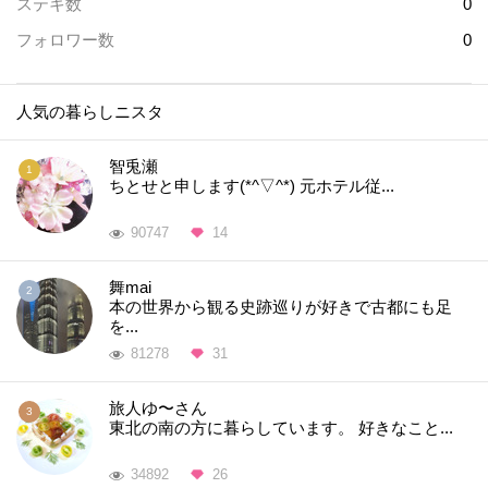
ステキ数
0
フォロワー数
0
人気の暮らしニスタ
智兎瀬
ちとせと申します(*^▽^*) 元ホテル従...
90747
14
舞mai
本の世界から観る史跡巡りが好きで古都にも足
を...
81278
31
旅人ゆ〜さん
東北の南の方に暮らしています。 好きなこと...
34892
26