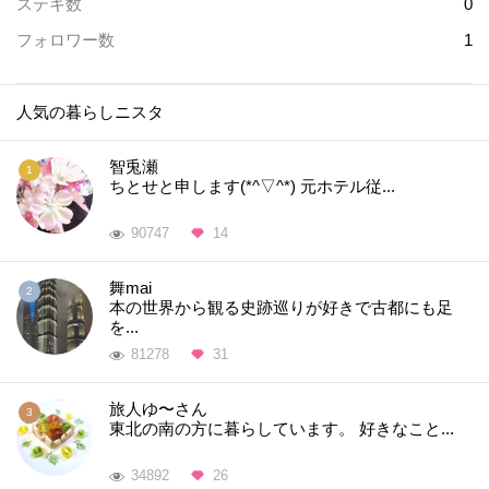
ステキ数
0
フォロワー数
1
人気の暮らしニスタ
智兎瀬
ちとせと申します(*^▽^*) 元ホテル従...
90747
14
舞mai
本の世界から観る史跡巡りが好きで古都にも足
を...
81278
31
旅人ゆ〜さん
東北の南の方に暮らしています。 好きなこと...
34892
26