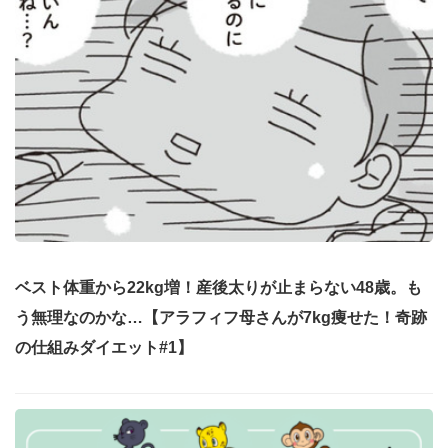
ベスト体重から22kg増！産後太りが止まらない48歳。も
う無理なのかな…【アラフィフ母さんが7kg痩せた！奇跡
の仕組みダイエット#1】