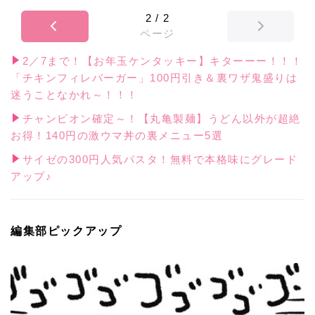
2
/
2
ページ
2／7まで！【お年玉ケンタッキー】キターーー！！！
「チキンフィレバーガー」100円引き＆裏ワザ鬼盛りは
迷うことなかれ～！！！
チャンピオン確定～！【丸亀製麺】うどん以外が超絶
お得！140円の激ウマ丼の裏メニュー5選
サイゼの300円人気パスタ！無料で本格味にグレード
アップ♪
編集部ピックアップ