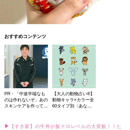
おすすめコンテンツ
PR・「中途半端なも
【大人の動物占い®】
のは作れないぞ」あの
動物キャラ×カラー全
スキンケアを作ってい
60タイプ別〈あなた
る工場の舞台裏！
の運勢〉は？
【すき家】の牛丼が飯テロレベルの大変貌！！た