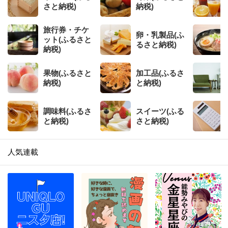
さと納税)
納税)
旅行券・チケ
卵・乳製品(ふ
ット(ふるさと
るさと納税)
納税)
果物(ふるさと
加工品(ふるさ
納税)
と納税)
調味料(ふるさ
スイーツ(ふる
と納税)
さと納税)
人気連載