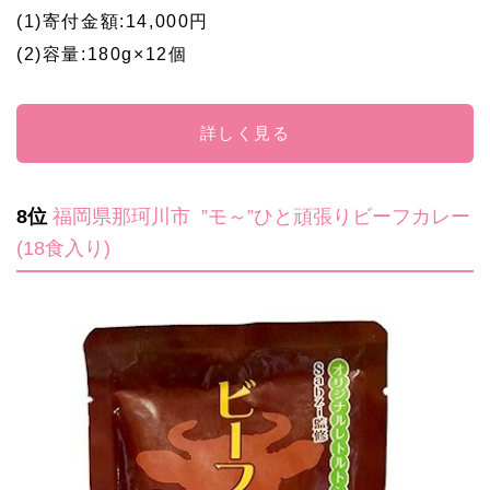
(1)寄付金額:14,000円
(2)容量:180g×12個
詳しく見る
8位
福岡県那珂川市
”モ～”ひと頑張りビーフカレー
(18食入り)