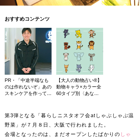
おすすめコンテンツ
PR・「中途半端なも
【大人の動物占い®】
のは作れないぞ」あの
動物キャラ×カラー全
スキンケアを作ってい
60タイプ別〈あなた
る工場の舞台裏！
の運勢〉は？
第3弾となる「暮らしニスタオフ会atしゃぶしゃぶ温
野菜」が７月８日、大阪で行われました。
会場となったのは、まだオープンしたばかりの
しゃ