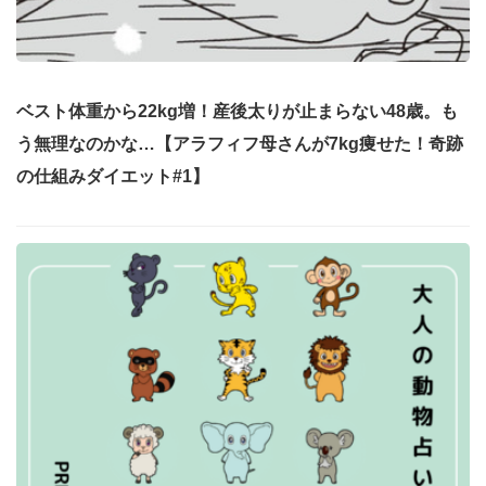
ベスト体重から22kg増！産後太りが止まらない48歳。も
う無理なのかな…【アラフィフ母さんが7kg痩せた！奇跡
の仕組みダイエット#1】