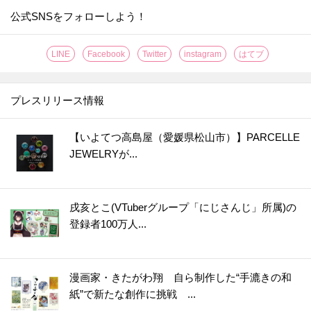
公式SNSをフォローしよう！
LINE
Facebook
Twitter
instagram
はてブ
プレスリリース情報
【いよてつ高島屋（愛媛県松山市）】PARCELLE
JEWELRYが...
戌亥とこ(VTuberグループ「にじさんじ」所属)の
登録者100万人...
漫画家・きたがわ翔 自ら制作した“手漉きの和
紙”で新たな創作に挑戦 ...