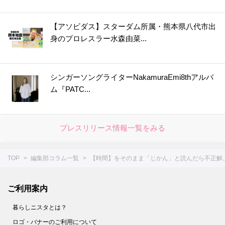
【アソビダス】スターダム所属・熊本県八代市出
身のプロレスラー水森由菜...
シンガーソングライターNakamuraEmi8thアルバ
ム『PATC...
プレスリリース情報一覧をみる
TOP
編集部コラム一覧
【時間】をそのまま「じかん」と読んだら不正解。
ご利用案内
暮らしニスタとは？
ロゴ・バナーのご利用について