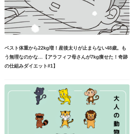
ベスト体重から22kg増！産後太りが止まらない48歳。も
う無理なのかな…【アラフィフ母さんが7kg痩せた！奇跡
の仕組みダイエット#1】