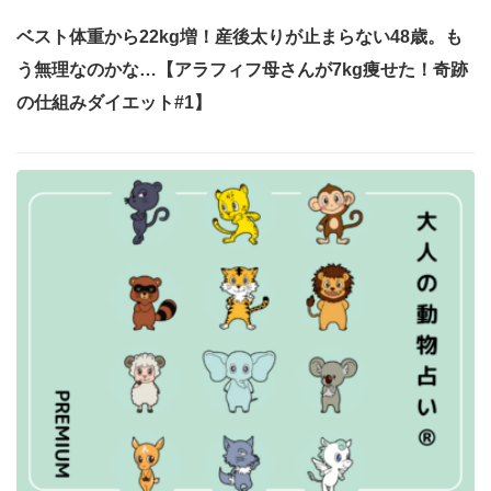
ベスト体重から22kg増！産後太りが止まらない48歳。も
う無理なのかな…【アラフィフ母さんが7kg痩せた！奇跡
の仕組みダイエット#1】