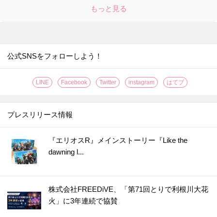
24.
シャツについた口紅汚れ。一番ラクに落ちるのはどの方法？
もっと見る
25.
種が出てこない！サラダにぴったりのトマトの切り方
26.
「折りたたみレタス」で具がこぼれない極厚サンドイッチの出来上がり！
27.
果汁がガッツリ2倍しぼれる！レモンの切り方はこれだ！！
公式SNSをフォローしよう！
28.
〇〇するだけでグレープフルーツの硬い皮がつるんとむけた！【やってみた】
29.
なす料理が【事前レンチン】で、時短・節約・ヘルシーに！【やってみた】
LINE
Facebook
Twitter
instagram
はてブ
30.
たった2分放置で！？お店の【焼き立てクロワッサン】が味わえる【やってみた】
31.
なすは余ったらすぐに【まるごと冷凍】が正解？！〈やってみた〉
プレスリリース情報
32.
【レモンのワックス】がきれいに落とせる簡単ワザ！〈やってみた〉
33.
伸びない＆固まらない！「そうめん弁当」をおいしく作るコツ【やってみた】
『エリオスR』メインストーリー『Like the
dawning l...
34.
【丸ごと冷凍！】キウイの皮ツルン、シャリシャリ食感がおいしい保存方法［やってみた］
35.
【グラスに生けるだけ!?】オクラを長持ちさせる超効果的な方法［やってみた］
36.
【知っておくと便利！】カップ焼きそばは水で作れる！＜やってみた＞
株式会社FREEDiVE、「第71回とりで利根川大花
37.
【将棋の駒大が正解!?】しょうがは冷凍すると格段に使いやすく！〈やってみた〉
火」に3年連続で協賛
38.
うそ？こんなに違うの！？普通のもやし炒めが高級中華の味になる“ひと手間”とは？