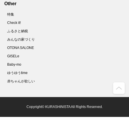
Other
68.
10分で完成！フランスパンでメロンパンを作ってみた
特集
69.
使い捨てマスクは洗える！不織布の専門家がオススメする洗い方とは？
Check it!
70.
家政夫のミタゾノ直伝！「除菌シート」の作り方【やってみた】
ふるさと納税
71.
ズボラのほっとけゆで卵。タイマーも氷水も不要です！【家事コツ】
みんなの家づくり
72.
しっとりジューシ～♪絶品「豚鶏そぼろ」使いまわしで頑張らないおうちごはん
OTONA SALONE
73.
ベーキングパウダーもイーストも不要！SNSで話題のイギリス風パンケーキを作ってみた
GISELe
74.
マスクのすき間を減らしフィット感を上げる！2つの簡単なコツとは？
Baby-mo
75.
最速５分！ゴムも不要！「Ｔシャツ切るだけ簡単マスク」を作ってみた
ゆうゆうtime
76.
100均の水切りネットってこんなに使えるの!?キッチンでの目ウロコ活用術
赤ちゃんが欲しい
77.
警視庁推薦！マスクをつけてもメガネが曇らない方法【やってみた】
78.
放っておくだけでスニーカーが真っ白になる驚きの方法とは？【やってみた】
79.
しつこいシール跡が一瞬で消えた！こんなにカンタンだったシール剥がし【家事コツ】
Copyright© KURASHINISTA All Rights Reserved.
80.
「ウタマロ」漬けって効果あり!?ガスコンロのベトベト五徳を洗ってみた！
81.
今年こそ大葉を長持ちさせる保存法をマスター！簡単でおすすめの方法はコレ