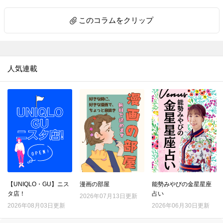
10.
料理上手がやっているアルミホイル活用の裏ワザ４選【家事コツ】
このコラムをクリップ
11.
重曹＋アレで激ラク！ガスコンロのこびりつきが気持ちいいほど落ちる【家事コツ】
12.
｢お弁当の詰め方｣成功の決め手は、ごはんに○○を作ること！【家事コツ】
13.
重曹＋アルミホイルの威力！シルバーアクセの黒ずみが一瞬で…!！ 【家事コツ】
人気連載
14.
サンドイッチの切り方。包丁とキッチンばさみで比べてみた【家事コツ】
15.
捨てる前に！ストッキングを掃除に活用♪重曹プラスで靴のニオイ消しにも【家事コツ】
16.
復活せよ！セーターの伸びた袖口を元に戻す裏ワザを試してみた
17.
100均スポンジで毛玉がポロポロ取れる!?を試してみた
18.
コスト０円！ほうれん草を長持ちさせる意外な方法
19.
汚れがごっそりとれる！ブロッコリーの洗い方
20.
電子レンジで豆腐の水切り進化版！時短と食感をいいとこ取り
21.
それ、ムダ！？野菜の「本当はしなくていいこと」3選
【UNIQLO・GU】ニス
漫画の部屋
能勢みやびの金星星座
タ店！
占い
22.
2026年07月13日更新
『マツコの知らない世界』で紹介された「最強のゆで卵」を作ってみてわかったこととは？
2026年08月03日更新
2026年06月30日更新
23.
綿100％ワイシャツの洗濯、一番シワができにくい洗濯ネットはどれ？