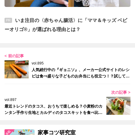
いま注目の〈赤ちゃん腸活〉に「ママ＆キッズ ベビ
PR
ーオリゴ®」が選ばれる理由とは？
< 前の記事
vol.895
人気続行中の『ギョニソ』、メーカー公式サイトのレシ
ピは食べ盛りな子どものお弁当にも役立つ！？試してみ
た！
次の記事 >
vol.897
最近トレンドのタコス、おうちで楽しめる？小麦粉のカ
ンタン手作り生地とカルディのタコスキットを食べ比べ
てみた
家事コツ研究室