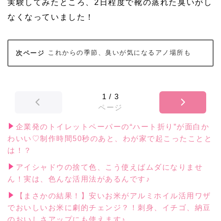
実験してみたところ、2日程度で靴の蒸れた臭いがし
なくなっていました！
これからの季節、臭いが気になるアノ場所も
1
/
3
ページ
企業発のトイレットペーパーの“ハート折り”が面白か
わいい♡制作時間50秒のあと、わが家で起こったことと
は！？
アイシャドウの捨て色、こう使えばムダになりませ
ん！実は、色んな活用法があるんです♪
【まさかの結果！】安いお米がアルミホイル活用ワザ
でおいしいお米に劇的チェンジ？！刺身、イチゴ、納豆
のおいしさアップにも使えます♪