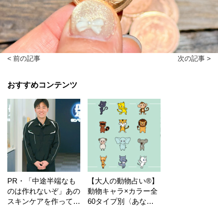
< 前の記事
次の記事 >
おすすめコンテンツ
PR・「中途半端なも
【大人の動物占い®】
のは作れないぞ」あの
動物キャラ×カラー全
スキンケアを作ってい
60タイプ別〈あなた
る工場の舞台裏！
の運勢〉は？