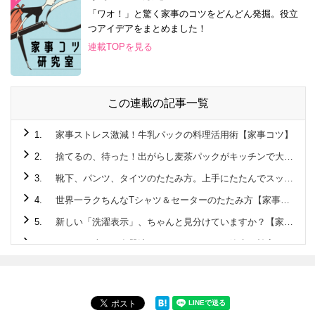
「ワオ！」と驚く家事のコツをどんどん発掘。役立
つアイデアをまとめました！
連載TOPを見る
この連載の記事一覧
1.
家事ストレス激減！牛乳パックの料理活用術【家事コツ】
2.
捨てるの、待った！出がらし麦茶パックがキッチンで大活躍♪
3.
靴下、パンツ、タイツのたたみ方。上手にたたんでスッキリ収納！【家事コツ】
4.
世界一ラクちんなTシャツ＆セーターのたたみ方【家事コツ】
5.
新しい「洗濯表示」、ちゃんと見分けていますか？【家事コツ】
6.
こんなに違う！食器洗いはタワーすすぎで節水＆効率に驚きの差が！！【家事コツ】
7.
1分で完成☆ペットボトル活用でアウトドアでも活躍する “アレ”を作ってみた！【家事コツ】
8.
玉ねぎのみじん切り。手早く粒揃いに切るには？【家事コツ】
9.
ゴム通しは安全ピンが最強説を検証【家事コツ】