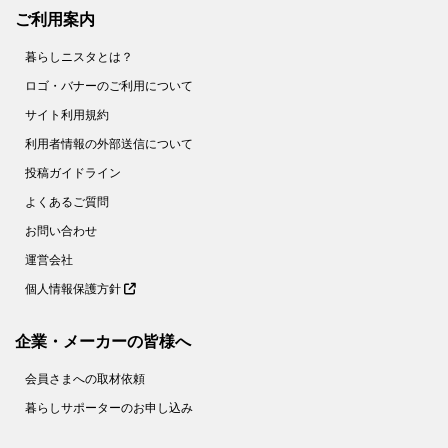
53.
1分ですぐおいしい！【にんじんスティック】の作り方＜やってみた＞
ご利用案内
54.
まるで高級ホテル！【美しすぎる目玉焼き】を作ってみた
暮らしニスタとは？
55.
【○○に浸けるだけ！】鶏むね肉が驚くほどしっとりする方法。＜やってみた＞
ロゴ・バナーのご利用について
56.
缶詰みたいにツルツル。【みかんの薄皮】があっという間にむける裏ワザがあった！
サイト利用規約
57.
家庭でもできた！【パラパラチャーハン】レシピ２選。ウン、これはお店の味♪
利用者情報の外部送信について
58.
花粉症対策にも！【野菜の塩ヨーグルト漬け】は超簡単でメチャうま♡
投稿ガイドライン
59.
さらば！ボロボロゆで卵【お酢】を入れてゆでれば、殻がツルン♪
よくあるご質問
60.
簡単な裏ワザ２つで【もやし炒め】がお店のようなシャキシャキ食感に！
お問い合わせ
61.
【節約＆時短】煮卵を１個から作る裏ワザとは!?〈やってみた〉
運営会社
個人情報保護方針
62.
【キャベツのせん切り】は○○少々で、みずみずしさキープ！ 〈やってみた〉
63.
卵１個でホテルの朝食級！【ふわとろオムレツ】を作ってみた
企業・メーカーの皆様へ
64.
捨てちゃダメ！麦茶パックで掃除が面倒なあの場所がラクにきれいに【家事コツ】
会員さまへの取材依頼
65.
＋○○で！もやし炒めがベチャッとしない絶妙食感になるコツとは？【家事コツ】
暮らしサポーターのお申し込み
66.
乾燥パスタ＋○○で焼きそばが作れる！？【やってみた】
67.
これでゆで卵の黄身が真ん中に！驚くほど簡単なコツとは？【やってみた】