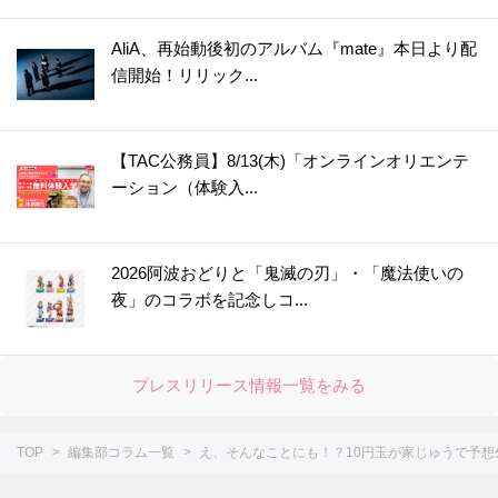
39.
【お弁当にも◎】秋の味覚の梨は〇〇〇に浸けると変色しない！〈やってみた〉
AliA、再始動後初のアルバム『mate』本日より配
40.
カイワレ大根の種ガラは【丸ごと水洗い】でスッキリきれいに！＜やってみた＞
信開始！リリック...
41.
【運動会のお弁当に】めちゃ簡単！ウインナー飾り切り4選＜作ってみた＞
42.
レタスが30日間以上シャキシャキのまま！たった2つのコツで保存期間が延びる
【TAC公務員】8/13(木)「オンラインオリエンテ
43.
アボカドは丸ごと冷凍するのが正解！？丸ごと、半割り、カットで比べてみた
ーション（体験入...
44.
○○入れるだけ！インスタント麺がモッチモチの生麺みたい！？＜やってみた＞
45.
冷しゃぶが驚きのやわらかさになる2つのコツ！＜やってみた＞
46.
まるでお店で買ったみたい！【凍らすだけで簡単＆キレイ】にロールパンに切り込みを入れられる＜やってみた＞
2026阿波おどりと「鬼滅の刃」・「魔法使いの
夜」のコラボを記念しコ...
47.
【お弁当悩みを解決！】5分で完成！レンチンすき間パスタ♪＜やってみた＞
48.
チューブわさびに【○○を混ぜる】と“生わさび”に大変身！＜やってみた＞
49.
【しょうが×○○】で皮むき＆すりおろしもラクラク♪＜やってみた＞
プレスリリース情報一覧をみる
50.
【〇〇水で下ゆですると…】大根の煮物をやわらか＆味しみしみに仕上げる裏ワザ＜やってみた＞
51.
シュウマイの基本の作り方＆人気レシピ8選。レンジでも！【作ってみた】
TOP
編集部コラム一覧
え、そんなことにも！？10円玉が家じゅうで予想
52.
失敗なし！「だし巻き卵」を作るコツ。おすすめアレンジシピもご紹介