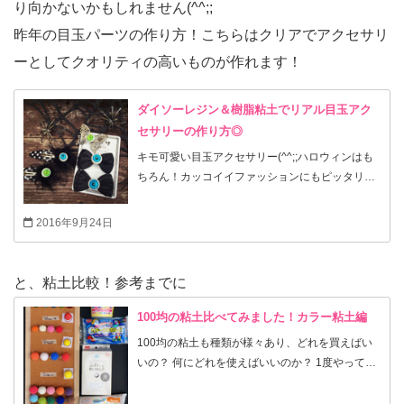
り向かないかもしれません(^^;;
昨年の目玉パーツの作り方！こちらはクリアでアクセサリ
ーとしてクオリティの高いものが作れます！
ダイソーレジン＆樹脂粘土でリアル目玉アク
セサリーの作り方◎
キモ可愛い目玉アクセサリー(^^;;ハロウィンはも
ちろん！カッコイイファッションにもピッタリで
す*\(^o^)/*以外と簡単に作れますので興味のある
方は手作りしてみて下さいね(^^;;
2016年9月24日
と、粘土比較！参考までに
100均の粘土比べてみました！カラー粘土編
100均の粘土も種類が様々あり、どれを買えばい
いの？ 何にどれを使えばいいのか？ 1度やってみ
たかった全種お試し(^^;;すべてのメーカーは出来
ていませんがセリアとダイソーの主な物を試して