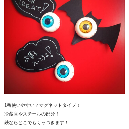
い！ モヤシと豚コマを混ぜて揚げるだけ！しか
も、丸めなくてもいい!(スプーンですくってテキ
トーに入れる方がザクザク感が程よくていい加減
が美味しくなるって、凄い！)(^-^)/ 焼肉のタレ
が、いい感じに下味になっていて（≧∇≦） ヤバ
い！モヤシ早く食べなきゃ傷んじゃう！って時に
も、モヤシ臭さもなくいい感じに…（≧∇≦） この
レシピに出会ってから、焼肉のタレを常備するよ
うになりました！色んな隠し味に使える優れも
の！ そのままや塩だけでも食べれるし、ケチャッ
プソースを少しつけると更に美味しさUP！(我が
家は、ケチャップ、ソース、ポン酢を1体1体1で
混ぜてチンしたソースを使ってます)これはお好み
で！ 冷めても美味しいので、パーティーにも、ぴ
ったりだと思います！ 写真ではよくわかんないと
思いますが、レンコンとカボチャの素揚げ(塩味)
1番使いやすい？マグネットタイプ！
も、付け合わせています！ お料理プロのもちパパ
さんも絶賛！な(もちパパさんのつくレポもご覧く
冷蔵庫やスチールの部分！
ださい、目玉が飛び出る美味しさ！を目玉リレ
鉄ならどこでもくっつきます！
ー！伝わるかなぁ？)(^^;;このレシピ投稿からだい