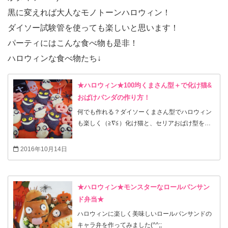
黒に変えれば大人なモノトーンハロウィン！
ダイソー試験管を使っても楽しいと思います！
パーティにはこんな食べ物も是非！
ハロウィンな食べ物たち↓
★ハロウィン★100均くまさん型＋で化け猫&
おばけパンダの作り方！
何でも作れる？ダイソーくまさん型でハロウィン
も楽しく（≧∇≦）化け猫と、セリアおばけ型を使
って、おばけパンダを作ってみました！ご自宅で
のハロウィンパーティや、手土産にいかがです
2016年10月14日
か？
★ハロウィン★モンスターなロールパンサン
ド弁当★
ハロウィンに楽しく美味しいロールパンサンドの
キャラ弁を作ってみました(^^;;