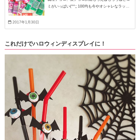
ミがいっぱい(^^;; 100均も今やオシャレなラッピ
ング用品で溢れていて、簡単にラッピングが出来
ますが、 それがゴミになっちゃうのは本当にもっ
2017年1月30日
たいないと毎年思うんです(T ^ T) とはいえラッピ
ングは大切！頑張ってラッピングして中身を食べ
たらポイッって それも悲しい(T ^ T) 可愛いけど捨
これだけでハロウィンディスプレイに！
てられても惜しくない究極の頑張らないラッピン
グ！考えてみました！ 0円で、簡単に一度に沢山
作れますので、友チョコ、義理チョコ、ちょっと
したプレゼントに、ぜひお試しください！