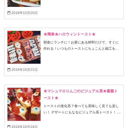
2016年10月20日
★簡単★ハロウィントースト★
朝食にランチに！お家にある材料だけで、すぐに
作れる！いつものトーストにちょこんと細工をす
るだけでウキウキハロウィン〜(#^.^#)
2016年10月21日
★マシュマロりんごのビジュアル系★薔薇ト
ースト★
トーストの進化系？食べても美味しく見ても楽し
い！ デザートにもなるビジュアル系トースト！ リ
ンゴの薔薇は複雑そうに見えるけど、以外と簡単
に作れます！ ハロウィン、クリスマスはもちろ
2016年10月24日