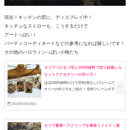
現在！キッチンの窓に、ディスプレイ中！
キッチュなストローも、こうするだけで
アートっぽい！
パーティコーディネートなどの参考になれば嬉しいです！
その他のハロウィンっぽい小物たち
セリアつけまつ毛と100均材料で切り絵風シル
エットアクセサリーの作り方！
ほぼ100均材料だけで空枠(底なし)フレームアクセ
サリーの作り方をご紹介！ 空枠フレームの下にマ
スキングテープなどを貼ってレジンを流したら、
テープがレジンにくっついて剥がれなくなったこ
2016年9月29日
とはありませんか？私も何度か失敗しまして…
(-｡-; 色々試した結果！どんな形の空枠でも綺麗に
出来る方法を見つけたので試してみて下さいね！
セリア骸骨ヘアクリップを簡単リメイク！個