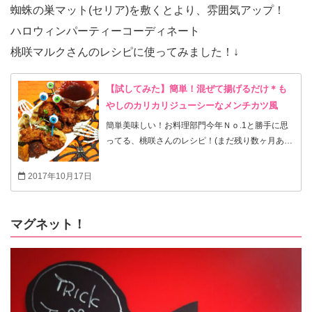
蜘蛛の巣マット(セリア)を敷くとより、雰囲気アップ！
ハロウィンパーティーコーディネート
桃咲マルクさんのレシピに使ってみました！↓
【試してみた】簡単！混ぜて揚げるだけ＊も
やしのカリカリジューシーなメンチカツ風
簡単美味しい！お料理部門今年Ｎｏ.1と勝手に思
ってる、桃咲さんのレシピ！(まだ残り数ヶ月あり
ますし、美味しそうなレシピはたくさんある！あ
くまでも私が作ったものの中での感想です)(^^;; こ
2017年10月17日
れを見たときから何度も作っていて、今では我が
家の定番メニューになっています！ 投稿時に、試
してみた機能がなかったので、今頃ですが、せっ
マグネット！
かくですのでハロウィンバージョンにしてみまし
た(^-^)/(michiカエルより感謝を込めて！) 滅多に
外出しないし、近所にスーパーもコンビニもな
い、作りたくなくても、毎日作らないといけな
い… メッチャ忙しくて、あ〜〜っもう、今日は作
りたくないなぁ(-｡-;って時に、このレシピに出合