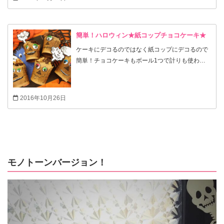
ん、パーティや、普通に作って朝食にも(^-^)/ この
方法でマシュマロトーストを作ればマシュマロが
落下するのも防げて食べやすいので、是非お試し
簡単！ハロウィン★紙コップチョコケーキ★
下さい(^-^)/
ケーキにデコるのではなく紙コップにデコるので
簡単！チョコケーキもボール1つで計りも使わな
い、混ぜるだけの簡単なケーキです！基本生地に
お好みでプラスして、ぜひお子様と一緒にワイワ
イしながら作ってくださいね！
2016年10月26日
モノトーンバージョン！