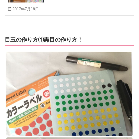
みました まずは、1番扱いやすく手に取りやす
2017年7月18日
い、かるい粘土&カラー粘土から 粘土をこれから
やってみようという方や、夏休みお子様の宿題作
りに、役立てれば嬉しいです！ 粘土の保管方法、
注意点なども書いてみましたので、参考にしてく
目玉の作り方⑴黒目の作り方！
ださいね！