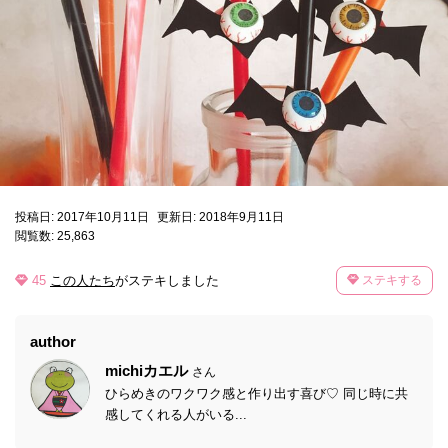
投稿日: 2017年10月11日
更新日: 2018年9月11日
閲覧数: 25,863
45
この人たち
がステキしました
ステキする
author
michiカエル
さん
ひらめきのワクワク感と作り出す喜び♡ 同じ時に共
感してくれる人がいる...