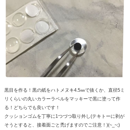
黒目を作る！黒の紙をハトメヌキ4.5㎜で抜くか、直径5ミ
リくらいの丸いカラーラベルをマッキーで黒に塗って作
る！どちらでも良いです！
クッションゴムを丁寧に1つづつ取り外し(テキトーに剥が
そうとすると、接着面ごと禿げますのでご注意！)(~_~;)