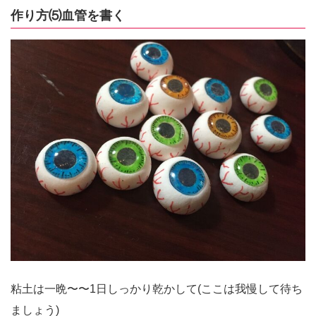
作り方⑸血管を書く
粘土は一晩〜〜1日しっかり乾かして(ここは我慢して待ち
ましょう)