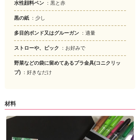
水性顔料ペン
：黒と赤
黒の紙
：少し
多目的ボンド又はグルーガン
：適量
ストローや、ピック
：お好みで
野菜などの袋に留めてあるプラ金具(コニクリッ
プ)
：好きなだけ
材料