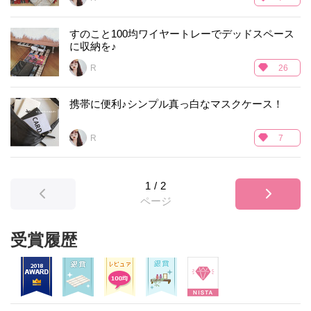
すのこと100均ワイヤートレーでデッドスペース
に収納を♪
R___
26
携帯に便利♪シンプル真っ白なマスクケース！
R___
7
1
/
2
ページ
受賞履歴