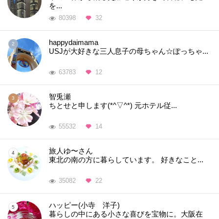
を...
80398
32
happydaimama
USJが大好きな三人息子の母ちゃん☆ぽっちゃ...
63783
12
智兎瀬
ちとせと申します(*^▽^*) 元ホテル従...
55532
14
旅人ゆ〜さん
東北の南の方に暮らしています。 好きなこと...
35082
22
ハッピー(小寺 洋子)
暮らしの中にある小さな喜びを宝物に。大阪在