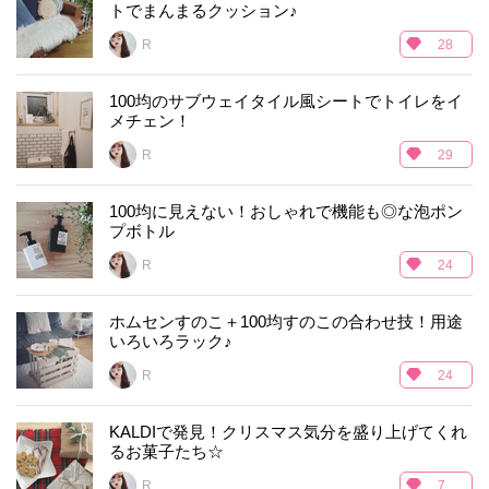
トでまんまるクッション♪
R___
28
100均のサブウェイタイル風シートでトイレをイ
メチェン！
R___
29
100均に見えない！おしゃれで機能も◎な泡ポン
プボトル
R___
24
ホムセンすのこ＋100均すのこの合わせ技！用途
いろいろラック♪
R___
24
KALDIで発見！クリスマス気分を盛り上げてくれ
るお菓子たち☆
R___
7