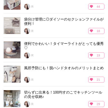
R___
44
袋分け管理に◎ダイソーのセクションファイルが
便利！
R___
18
便利でかわいい！タイマーライトがとっても優秀
♡
R___
19
風邪予防にも！脱ハンドタオルのメリットまとめ
R___
21
切らずに出来る！100均すのこでキッチンツール
の見せ収納♪
R___
29