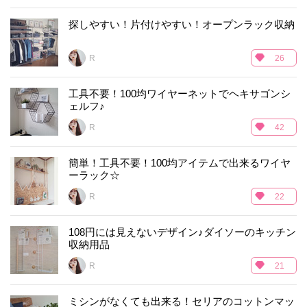
探しやすい！片付けやすい！オープンラック収納
R___
26
工具不要！100均ワイヤーネットでヘキサゴンシ
ェルフ♪
R___
42
簡単！工具不要！100均アイテムで出来るワイヤ
ーラック☆
R___
22
108円には見えないデザイン♪ダイソーのキッチン
収納用品
R___
21
ミシンがなくても出来る！セリアのコットンマッ