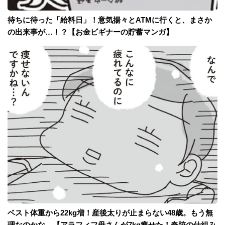
待ちに待った「給料日」！意気揚々とATMに行くと、まさか
の出来事が…！？【お金ビギナーの貯蓄マンガ】
ベスト体重から22kg増！産後太りが止まらない48歳。もう無
理なのかな…【アラフィフ母さんが7kg痩せた！奇跡の仕組み