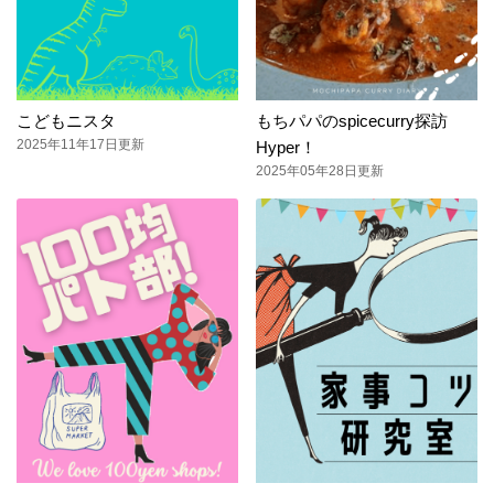
こどもニスタ
もちパパのspicecurry探訪
2025年11年17日更新
Hyper！
2025年05年28日更新