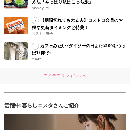
方法「やっぱり私はこっち派」
mamayumi
【期限切れても大丈夫】コストコ会員のお
得な更新タイミングと特典！
コストコ男子
カフェみたい♪ダイソーの日よけ¥100をつっ
ぱり棒で♪
Asako
アイデアランキングへ
活躍中!暮らしニスタさんご紹介