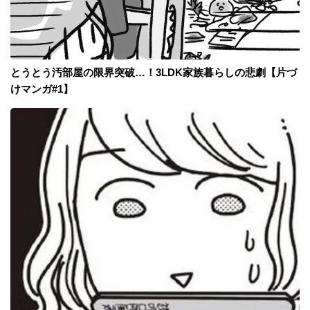
とうとう汚部屋の限界突破…！3LDK家族暮らしの悲劇【片づ
けマンガ#1】