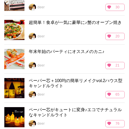
deer
30
超簡単！食卓が一気に豪華に♪蟹のオーブン焼き
deer
20
年末年始のパーティにオススメのカニ♪
deer
21
ペーパー芯＋100均の簡単リメイクvol.2ハウス型
キャンドルライト
deer
65
ペーパー芯がキュートに変身♪エコでナチュラル
なキャンドルライト
deer
76