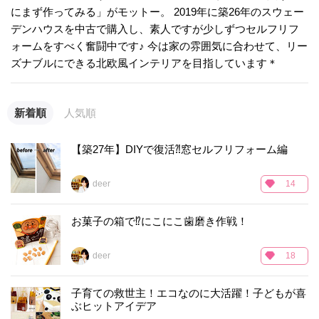
にまず作ってみる」がモットー。 2019年に築26年のスウェー
デンハウスを中古で購入し、素人ですが少しずつセルフリフ
ォームをすべく奮闘中です♪ 今は家の雰囲気に合わせて、リー
ズナブルにできる北欧風インテリアを目指しています＊
新着順
人気順
【築27年】DIYで復活⁈窓セルフリフォーム編
deer
14
お菓子の箱で⁉︎にこにこ歯磨き作戦！
deer
18
子育ての救世主！エコなのに大活躍！子どもが喜
ぶヒットアイデア