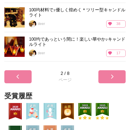
100均材料で♪優しく煌めく＊ツリー型キャンドル
ライト
deer
38
100均であっという間に！楽しい華やか♪キャンド
ルライト
deer
17
2
/
8
ページ
受賞履歴