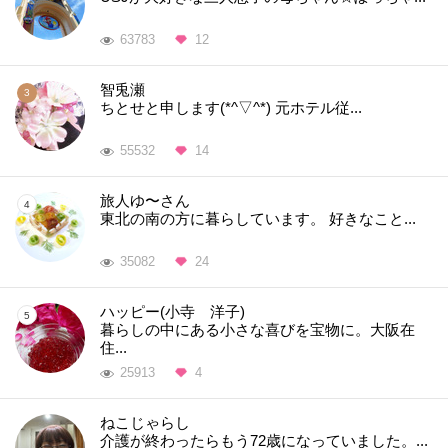
63783
12
智兎瀬
ちとせと申します(*^▽^*) 元ホテル従...
55532
14
旅人ゆ〜さん
東北の南の方に暮らしています。 好きなこと...
35082
24
ハッピー(小寺 洋子)
暮らしの中にある小さな喜びを宝物に。大阪在
住...
25913
4
ねこじゃらし
介護が終わったらもう72歳になっていました。...