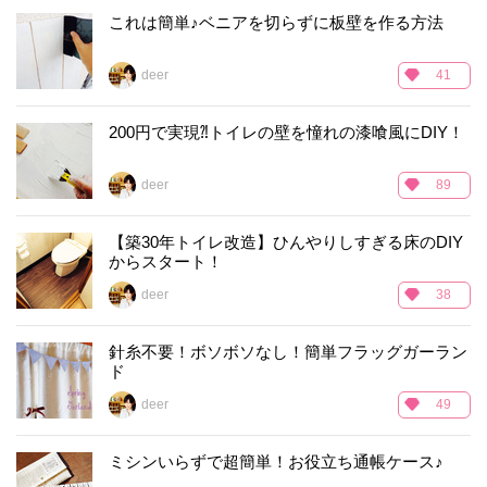
これは簡単♪ベニアを切らずに板壁を作る方法
deer
41
200円で実現⁈トイレの壁を憧れの漆喰風にDIY！
deer
89
【築30年トイレ改造】ひんやりしすぎる床のDIY
からスタート！
deer
38
針糸不要！ボソボソなし！簡単フラッグガーラン
ド
deer
49
ミシンいらずで超簡単！お役立ち通帳ケース♪