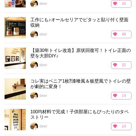
deer
34
工作にも♪オールセリアでピタッと貼り付く壁面
収納
deer
49
【築30年トイレ改造】原状回復可！トイレ正面の
壁を大胆DIY♪
deer
32
コレ実はベニア1枚⁈漆喰風＆板壁風でトイレの壁
が劇的に変身！
deer
14
100均材料で完成！子供部屋にもぴったりのタペ
ストリー
deer
14