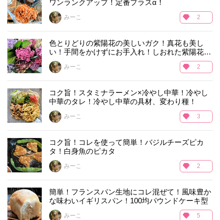
ワンランクアップ！定番プラスα！
みーこ
2
色とりどりの紫陽花の美しいガク！真花も美し
い！手間をかけずにお手入れ！しおれた紫陽花の
復活方法！
みーこ
2
コク旨！スタミナラーメン×冷やし中華！冷やし
中華のタレ！冷やし中華の具材、変わり種！
みーこ
3
コク旨！コレを使って簡単！バジルチーズピカ
タ！白身魚のピカタ
みーこ
2
簡単！フランスパン生地にコレ混ぜて！風味豊か
な味わいイギリスパン！100均パウンドケーキ型
みーこ
5