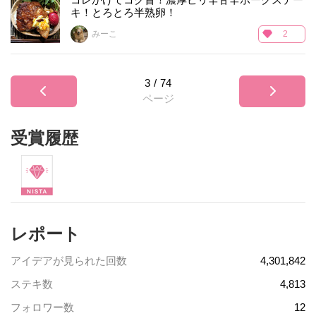
キ！とろとろ半熟卵！
みーこ
2
3
/
74
ページ
受賞履歴
レポート
アイデアが見られた回数
4,301,842
ステキ数
4,813
フォロワー数
12