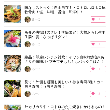
味なしストック！自由自在！トロトロホロホロ豚
軟骨肉！塩、味噌、醤油、和洋中！
みーこ
1
魚介の唐揚げのタレ！季節限定！大根おろし生姜
生姜生姜！さっぱりダレ！
みーこ
1
絶品！即席レンチン雑炊！イワシ白味噌煮缶×あ
さりの味噌汁×プチプチもちもちパックごはん！
みーこ
1
見て！外側も断面も美しい！巻き寿司2種！カニ
巻き寿司！う巻き寿司！
みーこ
2
外カリカリ中トロトロのたこ焼きにかけるもの！