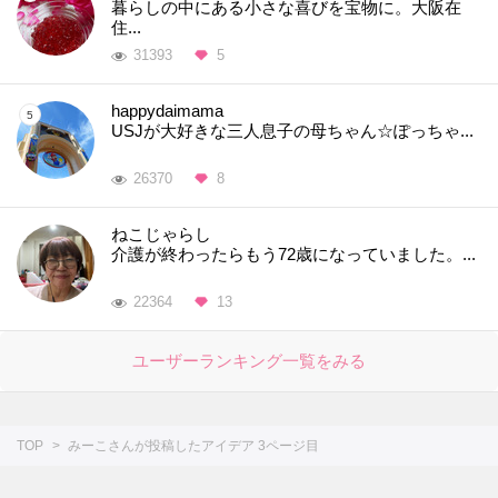
暮らしの中にある小さな喜びを宝物に。大阪在
住...
31393
5
happydaimama
USJが大好きな三人息子の母ちゃん☆ぽっちゃ...
26370
8
ねこじゃらし
介護が終わったらもう72歳になっていました。...
22364
13
ユーザーランキング一覧をみる
TOP
みーこさんが投稿したアイデア 3ページ目