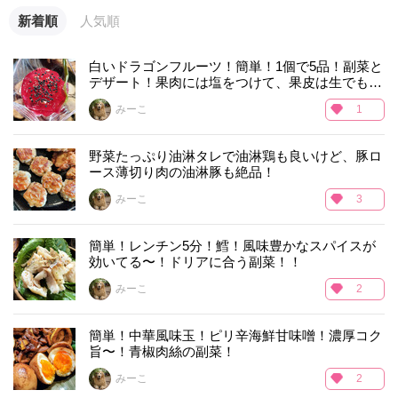
新着順
人気順
白いドラゴンフルーツ！簡単！1個で5品！副菜と
デザート！果肉には塩をつけて、果皮は生でも食
べられる！
みーこ
1
野菜たっぷり油淋タレで油淋鶏も良いけど、豚ロ
ース薄切り肉の油淋豚も絶品！
みーこ
3
簡単！レンチン5分！鱈！風味豊かなスパイスが
効いてる〜！ドリアに合う副菜！！
みーこ
2
簡単！中華風味玉！ピリ辛海鮮甘味噌！濃厚コク
旨〜！青椒肉絲の副菜！
みーこ
2