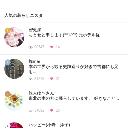
人気の暮らしニスタ
智兎瀬
ちとせと申します(*^▽^*) 元ホテル従...
90747
14
舞mai
本の世界から観る史跡巡りが好きで古都にも足
を...
81278
31
旅人ゆ〜さん
東北の南の方に暮らしています。 好きなこと...
34892
26
ハッピー(小寺 洋子)