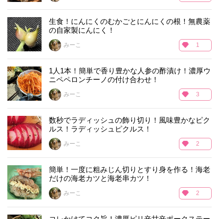
生食！にんにくのむかごとにんにくの根！無農薬
の自家製にんにく！
みーこ
1
1人1本！簡単で香り豊かな人参の酢漬け！濃厚ウ
ニペペロンチーノの付け合わせ！
みーこ
3
数秒でラディッシュの飾り切り！風味豊かなピク
ルス！ラディッシュピクルス！
みーこ
2
簡単！一度に粗みじん切りとすり身を作る！海老
だけの海老カツと海老串カツ！
みーこ
2
コレかけてコク旨！濃厚ピリ辛甘辛ポークステー