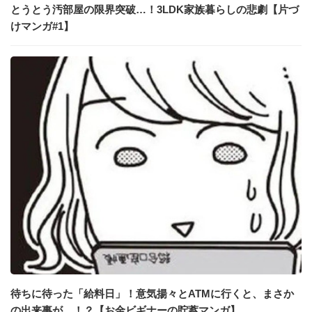
とうとう汚部屋の限界突破…！3LDK家族暮らしの悲劇【片づ
けマンガ#1】
待ちに待った「給料日」！意気揚々とATMに行くと、まさか
の出来事が…！？【お金ビギナーの貯蓄マンガ】