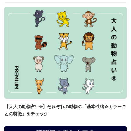
【大人の動物占い®】それぞれの動物の「基本性格＆カラーご
との特徴」をチェック