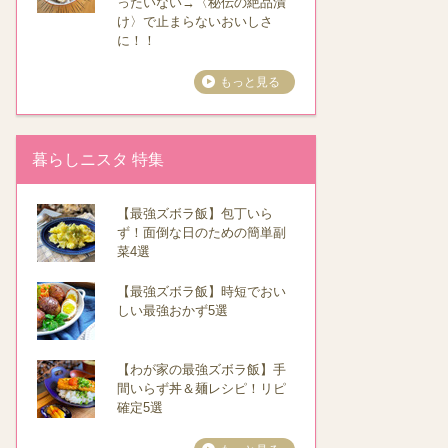
ったいない→〈秘伝の絶品漬
け〉で止まらないおいしさ
に！！
もっと見る
暮らしニスタ 特集
【最強ズボラ飯】包丁いら
ず！面倒な日のための簡単副
菜4選
【最強ズボラ飯】時短でおい
しい最強おかず5選
【わが家の最強ズボラ飯】手
間いらず丼＆麺レシピ！リピ
確定5選