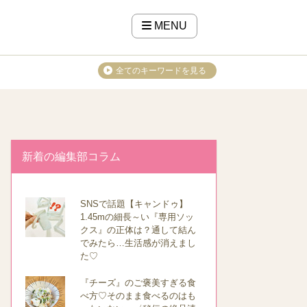
MENU
全てのキーワードを見る
新着の編集部コラム
SNSで話題【キャンドゥ】
1.45mの細長～い『専用ソッ
クス』の正体は？通して結ん
でみたら…生活感が消えまし
た♡
『チーズ』のご褒美すぎる食
べ方♡そのまま食べるのはも