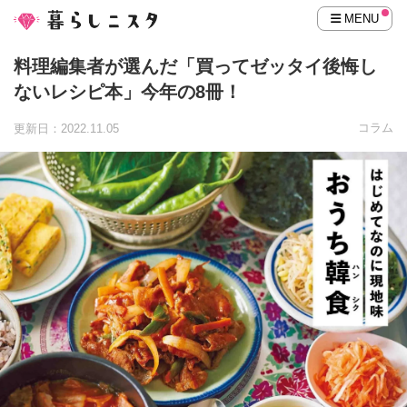
MENU
料理編集者が選んだ「買ってゼッタイ後悔し
ないレシピ本」今年の8冊！
コラム
更新日：2022.11.05