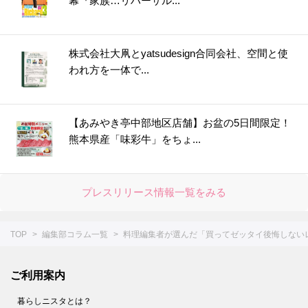
幕『家族…リハーサル...
株式会社大凧とyatsudesign合同会社、空間と使
われ方を一体で...
【あみやき亭中部地区店舗】お盆の5日間限定！
熊本県産「味彩牛」をちょ...
プレスリリース情報一覧をみる
TOP
編集部コラム一覧
料理編集者が選んだ「買ってゼッタイ後悔しない
ご利用案内
暮らしニスタとは？