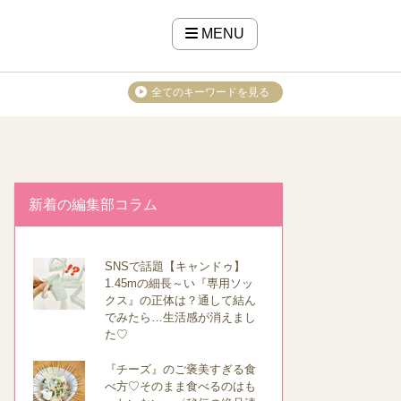
MENU
全てのキーワードを見る
新着の編集部コラム
SNSで話題【キャンドゥ】
1.45mの細長～い『専用ソッ
クス』の正体は？通して結ん
でみたら…生活感が消えまし
た♡
『チーズ』のご褒美すぎる食
べ方♡そのまま食べるのはも