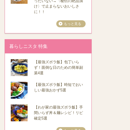
ったいない→〈秘伝の絶品漬
け〉で止まらないおいしさ
に！！
もっと見る
暮らしニスタ 特集
【最強ズボラ飯】包丁いら
ず！面倒な日のための簡単副
菜4選
【最強ズボラ飯】時短でおい
しい最強おかず5選
【わが家の最強ズボラ飯】手
間いらず丼＆麺レシピ！リピ
確定5選