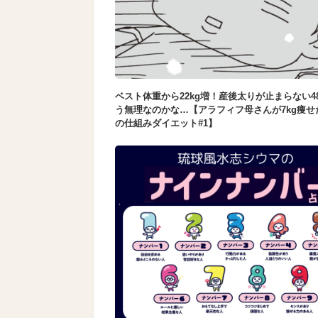
ベスト体重から22kg増！産後太りが止まらない4
う無理なのかな…【アラフィフ母さんが7kg痩せ
の仕組みダイエット#1】