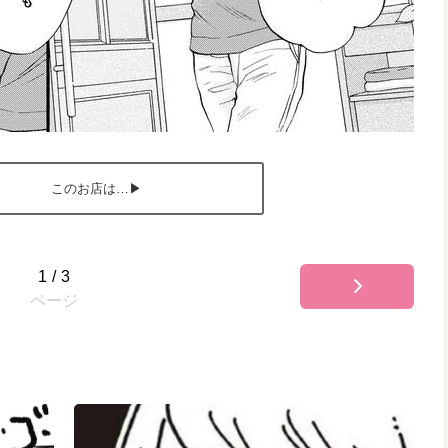
このお店は…▶
1
/
3
ページ