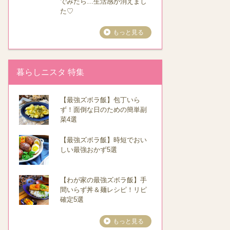
でみたら…生活感が消えまし
た♡
もっと見る
暮らしニスタ 特集
【最強ズボラ飯】包丁いら
ず！面倒な日のための簡単副
菜4選
【最強ズボラ飯】時短でおい
しい最強おかず5選
【わが家の最強ズボラ飯】手
間いらず丼＆麺レシピ！リピ
確定5選
もっと見る