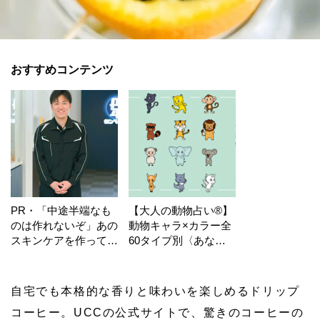
おすすめコンテンツ
PR・「中途半端なも
【大人の動物占い®】
のは作れないぞ」あの
動物キャラ×カラー全
スキンケアを作ってい
60タイプ別〈あなた
る工場の舞台裏！
の運勢〉は？
自宅でも本格的な香りと味わいを楽しめるドリップ
コーヒー。UCCの公式サイトで、驚きのコーヒーの