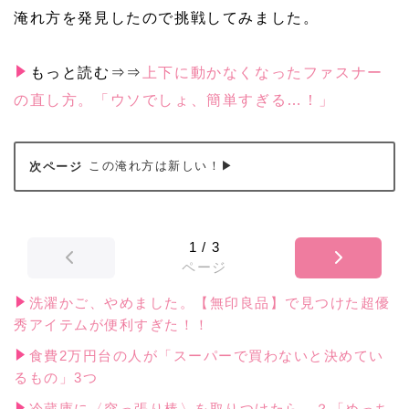
淹れ方を発見したので挑戦してみました。
もっと読む⇒⇒
上下に動かなくなったファスナー
の直し方。「ウソでしょ、簡単すぎる…！」
この淹れ方は新しい！▶
1
/
3
ページ
洗濯かご、やめました。【無印良品】で見つけた超優
秀アイテムが便利すぎた！！
食費2万円台の人が「スーパーで買わないと決めてい
るもの」3つ
冷蔵庫に〈突っ張り棒〉を取りつけたら…？「めっち