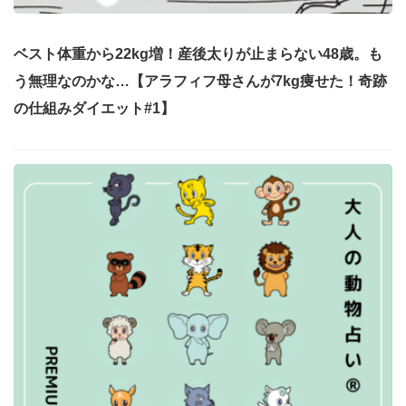
ベスト体重から22kg増！産後太りが止まらない48歳。も
う無理なのかな…【アラフィフ母さんが7kg痩せた！奇跡
の仕組みダイエット#1】