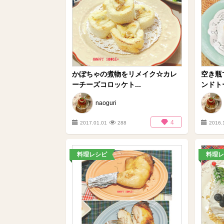
かぼちゃの煮物をリメイク☆カレ
空き瓶
ーチーズコロッケト...
ンドト
naoguri
4
2017.01.01
288
2016.
料理レシピ
料理レ