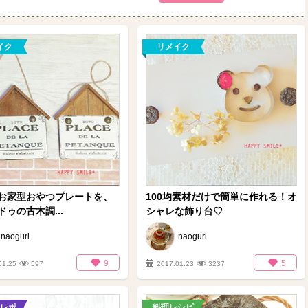
イク
リメイク
お家型おやつプレートを、
100均素材だけで簡単に作れる！オ
ゥの古木調...
シャレな飾り台♡
naoguri
naoguri
9
5
01.25
597
2017.01.23
3237
レポ
料理レシピ