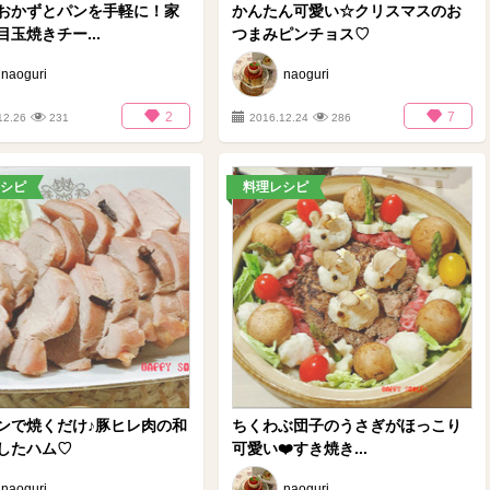
おかずとパンを手軽に！家
かんたん可愛い☆クリスマスのお
玉焼きチー...
つまみピンチョス♡
naoguri
naoguri
2
7
12.26
231
2016.12.24
286
シピ
料理レシピ
ンで焼くだけ♪豚ヒレ肉の和
ちくわぶ団子のうさぎがほっこり
したハム♡
可愛い❤️すき焼き...
naoguri
naoguri