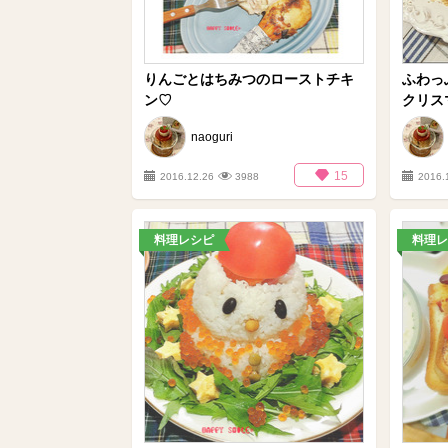
りんごとはちみつのローストチキ
ふわっ
ン♡
クリスマ
naoguri
15
2016.12.26
3988
2016.
料理レシピ
料理レ