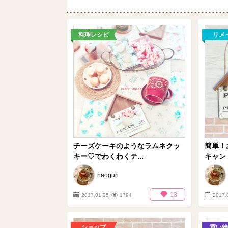
料理レシピ
リメ
チーズケーキのようなラムネクッ
簡単！
キー♡でわくわくテ...
キャンド
naoguri
13
2017.01.25
1794
2017.
ショップ
買い物