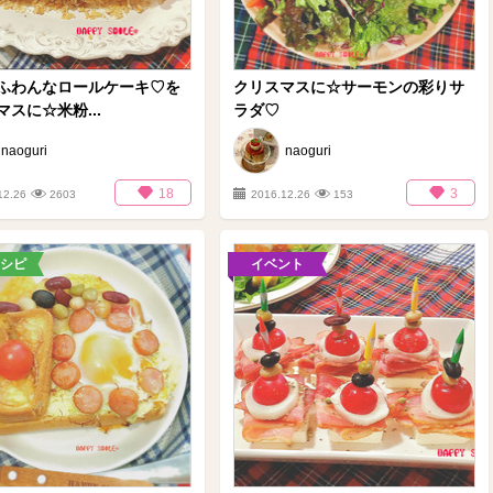
ふわんなロールケーキ♡を
クリスマスに☆サーモンの彩りサ
スに☆米粉...
ラダ♡
naoguri
naoguri
18
3
12.26
2603
2016.12.26
153
シピ
イベント