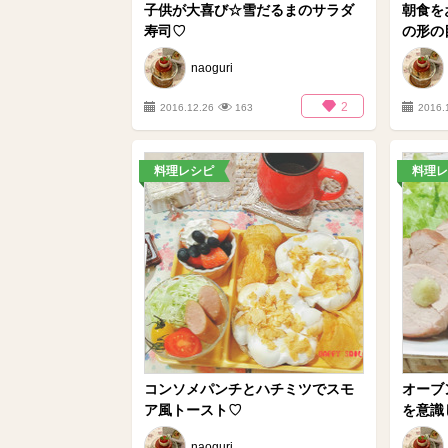
子供が大喜び☆雪だるまのサラダ
朝食を
寿司♡
の形の目
naoguri
2
2016.12.26
163
2016.
料理レシピ
料理レ
コンソメパンチとハチミツでスモ
オーブ
ア風トースト♡
を意識
naoguri