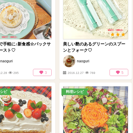
で手軽に♪新食感☆パックサ
美しい艶のあるグリーンのスプー
ースト♡
ンとフォーク♡
naoguri
naoguri
3
5
12.28
295
2016.12.27
769
シピ
料理レシピ