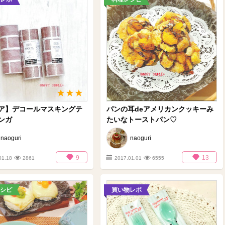
ア】デコールマスキングテ
パンの耳deアメリカンクッキーみ
ンガ
たいなトーストパン♡
naoguri
naoguri
9
13
01.18
2861
2017.01.01
6555
シピ
買い物レポ