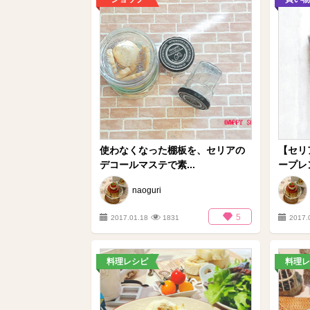
使わなくなった棚板を、セリアの
【セリ
デコールマステで素...
ープレ
naoguri
5
2017.01.18
1831
2017.
料理レシピ
料理レ