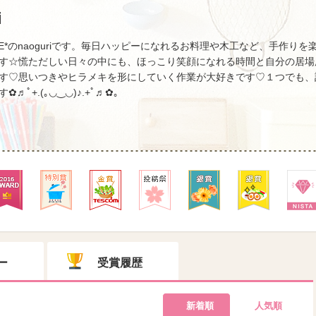
i
MILE*のnaoguriです。毎日ハッピーになれるお料理や木工など、手作
す☆慌ただしい日々の中にも、ほっこり笑顔になれる時間と自分の居場
す♡思いつきやヒラメキを形にしていく作業が大好きです♡１つでも、
♬ﾟ+.(｡◡‿◡)♪.+ﾟ♬✿｡
ー
受賞履歴
新着順
人気順