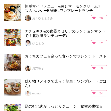
簡単サイドメニュー&蒸しサーモンクリームチー
ズのヘルシーBAGELワンプレートランチ
おくやままさみ
26
ナチュキチ&の食器とセリアのランチョンマット
で！北欧風ランチコーデ♪
ひこまる
128
おうちカフェ☆余った食パンでフレンチトースト
奥野敦子
10
残り物リメイクで楽々！簡単！ワンプレートごは
ん♪
momo
24
鶏のむね肉がしっとりジューシー秘密の裏技☆