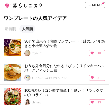
MENU
ワンプレートの人気アイデア
新着順
人気順
30分で出来る！和食ワンプレート！鮭のホイル焼
きと小松菜の炒め物
＊you＊
18
おうち外食気分になれる！びっくりドンキーハン
バーグディッシュ風
ちいさなしあわせキッチン
3
100均のシリコン型で簡単！可愛い！リラックマ
のタコライス♪
chiharu
13