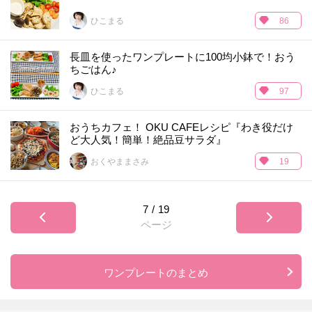
ひこまる
86
長皿を使ったワンプレートに100均小鉢で！おう
ちごはん♪
ひこまる
97
おうちカフェ！ OKU CAFEレシピ『わき役だけ
ど大人気！簡単！絶品豆サラダ』
おくやままさみ
19
7
/
19
ページ
ワンプレートのまとめ