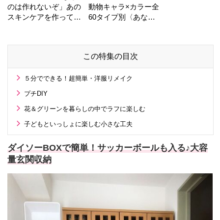
のは作れないぞ」あの
動物キャラ×カラー全
スキンケアを作ってい
60タイプ別〈あなた
る工場の舞台裏！
の運勢〉は？
この特集の目次
５分でできる！超簡単・洋服リメイク
プチDIY
花＆グリーンを暮らしの中でラフに楽しむ
子どもといっしょに楽しむ小さな工夫
ダイソーBOXで簡単！サッカーボールも入る♪大容
量玄関収納