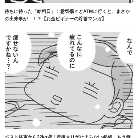
待ちに待った「給料日」！意気揚々とATMに行くと、まさか
の出来事が…！？【お金ビギナーの貯蓄マンガ】
ベスト体重から22kg増！産後太りが止まらない48歳。もう無