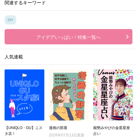
関連するキーワード
DIY
アイデアいっぱい！特集一覧へ
人気連載
【UNIQLO・GU】ニス
漫画の部屋
能勢みやびの金星星座
タ店！
占い
2026年07月13日更新