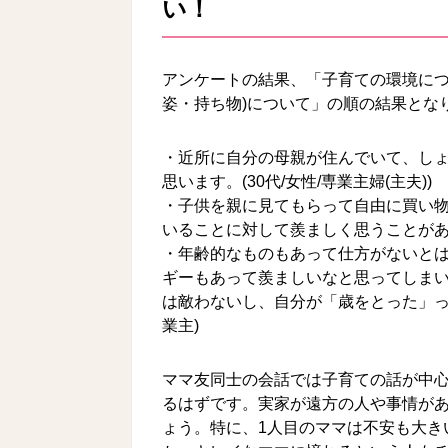
い！
アンケートの結果、「子育ての環境につ
姿・持ち物)について」の順の結果とな
・近所に自分の母親が住んでいて、し
思います。(30代/女性/専業主婦(主夫))
・子供を親に見てもらって自由に買い
いることに対して羨ましく思うことがある。
・年齢的なものもあって仕方がないと
ギーもあって羨ましいなと思ってしま
は敵わないし、自分が「歳をとった」って
業主)
ママ友同士の会話では子育ての話が中
るはずです。実家が遠方の人や事情が
ょう。特に、1人目のママは不安も大き