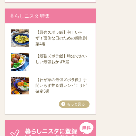
暮らしニスタ 特集
【最強ズボラ飯】包丁いら
ず！面倒な日のための簡単副
菜4選
【最強ズボラ飯】時短でおい
しい最強おかず5選
【わが家の最強ズボラ飯】手
間いらず丼＆麺レシピ！リピ
確定5選
もっと見る