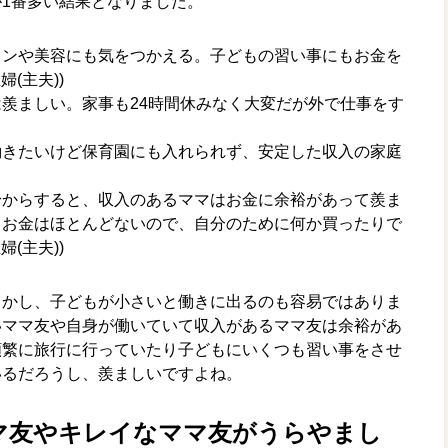
1番多い結果となりました。
ョンや美容にも気をつかえる。子どもの習い事にもお金を
(主夫))
羨ましい。家事も24時間休みなく大変だが外で仕事をす
働きたいけど保育園にも入れられず、安定した収入の家庭
身からすると、収入のあるママはお金に余裕があって羨ま
るお金はほとんどないので、自分のために何か買ったりで
(主夫))
しかし、子どもが小さいと働きに出るのも容易ではありま
いママ友や自身が働いていて収入があるママ友は余裕があ
頻繁に旅行に行っていたり子どもにいくつも習い事をさせ
いるだろうし、羨ましいですよね。
マ友やキレイなママ友がうらやまし