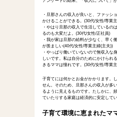
アンケートの結果、「収入について」が
・旦那さんの収入が良いと、ファッシ
かけることができる。(30代/女性/専業主婦
・やはり旦那の収入で生活しているのは
るのも大変だよ。(30代/女性/正社員)
・我が家は旦那の給料が少なく、早く
が羨ましい(40代/女性/専業主婦(主夫))
・やっぱり働いていないので無収入な
しいです。私は自分のためにかけられ
きるママは憧れです。(30代/女性/専業主婦
子育てには何かとお金がかかります。
せん。そのため、旦那さんの収入が多
るように見えるものです。たしかに、
ていたりする家庭は経済的に安定して
子育て環境に恵まれたマ