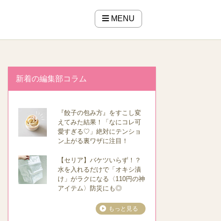
MENU
新着の編集部コラム
『餃子の包み方』をすこし変
えてみた結果！「なにコレ可
愛すぎる♡」絶対にテンショ
ン上がる裏ワザに注目！
【セリア】バケツいらず！？
水を入れるだけで「オキシ漬
け」がラクになる〈110円の神
アイテム〉防災にも◎
もっと見る