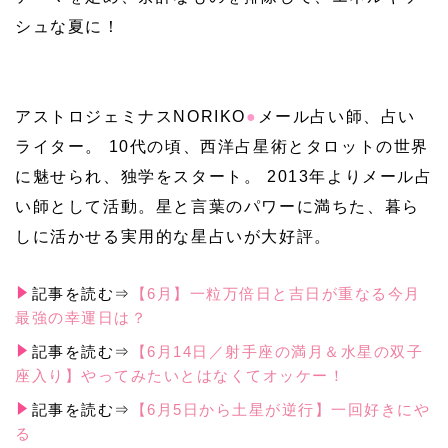
シュな夏に！
アストロジェミナスNORIKO
●
メール占い師、占い
ライター。 10代の頃、西洋占星術とタロットの世界
に魅せられ、独学をスタート。 2013年よりメール占
い師として活動。星と言葉のパワーに満ちた、暮ら
しに活かせる実用的な星占いが大好評。
記事を読む⇒
【6月】一粒万倍日と吉日が重なる今月
最強の幸運日は？
記事を読む⇒
【6月14日／射手座の満月＆水星の双子
座入り】やってみたいとはなくてオッケー！
記事を読む⇒
【6月5日から土星が逆行】一回好きにや
る