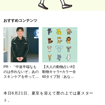
おすすめコンテンツ
PR・「中途半端なも
【大人の動物占い®】
のは作れないぞ」あの
動物キャラ×カラー全
スキンケアを作ってい
60タイプ別〈あなた
る工場の舞台裏！
の運勢〉は？
本日6月21日、夏至を迎えて暦の上では夏スター
ト。