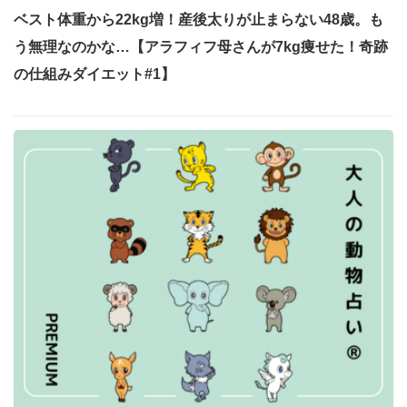
ベスト体重から22kg増！産後太りが止まらない48歳。も
う無理なのかな…【アラフィフ母さんが7kg痩せた！奇跡
の仕組みダイエット#1】