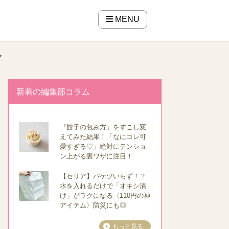
MENU
ク
新着の編集部コラム
『餃子の包み方』をすこし変
えてみた結果！「なにコレ可
愛すぎる♡」絶対にテンショ
ン上がる裏ワザに注目！
【セリア】バケツいらず！？
水を入れるだけで「オキシ漬
け」がラクになる〈110円の神
アイテム〉防災にも◎
もっと見る