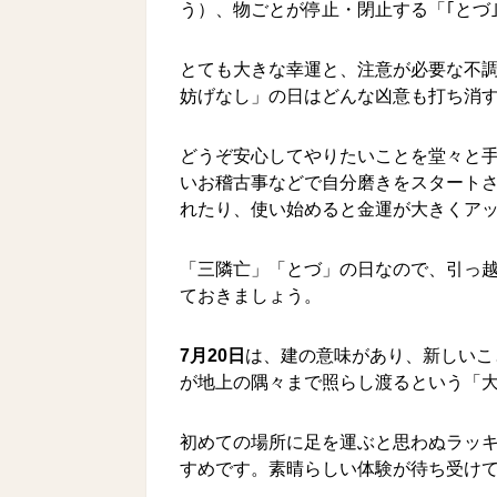
う）、物ごとが停止・閉止する「｢とづ
とても大きな幸運と、注意が必要な不調
妨げなし」の日はどんな凶意も打ち消
どうぞ安心してやりたいことを堂々と
いお稽古事などで自分磨きをスタート
れたり、使い始めると金運が大きくア
「三隣亡」「とづ」の日なので、引っ
ておきましょう。
7月20日
は、建の意味があり、新しいこ
が地上の隅々まで照らし渡るという「
初めての場所に足を運ぶと思わぬラッ
すめです。素晴らしい体験が待ち受け