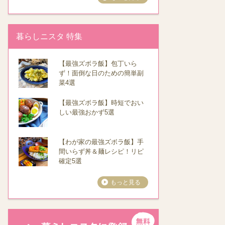
暮らしニスタ 特集
【最強ズボラ飯】包丁いら
ず！面倒な日のための簡単副
菜4選
【最強ズボラ飯】時短でおい
しい最強おかず5選
【わが家の最強ズボラ飯】手
間いらず丼＆麺レシピ！リピ
確定5選
もっと見る