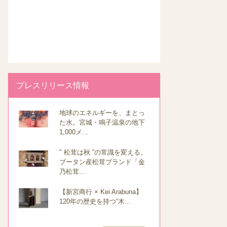
プレスリリース情報
地球のエネルギーを、まとっ
た水。宮城・鳴子温泉の地下
1,000メ...
" 松茸は秋 ”の常識を変える。
ブータン産松茸ブランド「金
乃松茸...
【新宮商行 × Kei Arabuna】
120年の歴史を持つ“木...