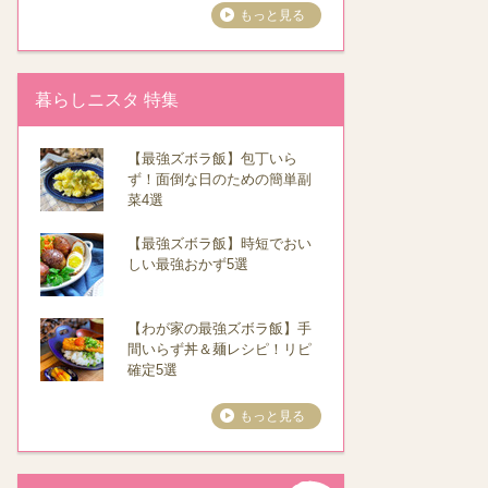
もっと見る
暮らしニスタ 特集
【最強ズボラ飯】包丁いら
ず！面倒な日のための簡単副
菜4選
【最強ズボラ飯】時短でおい
しい最強おかず5選
【わが家の最強ズボラ飯】手
間いらず丼＆麺レシピ！リピ
確定5選
もっと見る