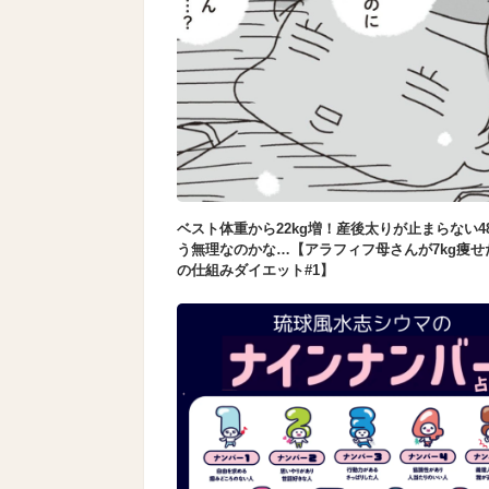
ベスト体重から22kg増！産後太りが止まらない4
う無理なのかな…【アラフィフ母さんが7kg痩せ
の仕組みダイエット#1】