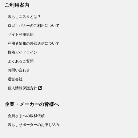
53.
1分ですぐおいしい！【にんじんスティック】の作り方＜やってみた＞
ご利用案内
54.
まるで高級ホテル！【美しすぎる目玉焼き】を作ってみた
暮らしニスタとは？
55.
【○○に浸けるだけ！】鶏むね肉が驚くほどしっとりする方法。＜やってみた＞
ロゴ・バナーのご利用について
56.
缶詰みたいにツルツル。【みかんの薄皮】があっという間にむける裏ワザがあった！
サイト利用規約
57.
家庭でもできた！【パラパラチャーハン】レシピ２選。ウン、これはお店の味♪
利用者情報の外部送信について
58.
花粉症対策にも！【野菜の塩ヨーグルト漬け】は超簡単でメチャうま♡
投稿ガイドライン
59.
さらば！ボロボロゆで卵【お酢】を入れてゆでれば、殻がツルン♪
よくあるご質問
60.
簡単な裏ワザ２つで【もやし炒め】がお店のようなシャキシャキ食感に！
お問い合わせ
61.
【節約＆時短】煮卵を１個から作る裏ワザとは!?〈やってみた〉
運営会社
個人情報保護方針
62.
【キャベツのせん切り】は○○少々で、みずみずしさキープ！ 〈やってみた〉
63.
卵１個でホテルの朝食級！【ふわとろオムレツ】を作ってみた
企業・メーカーの皆様へ
64.
捨てちゃダメ！麦茶パックで掃除が面倒なあの場所がラクにきれいに【家事コツ】
会員さまへの取材依頼
65.
＋○○で！もやし炒めがベチャッとしない絶妙食感になるコツとは？【家事コツ】
暮らしサポーターのお申し込み
66.
乾燥パスタ＋○○で焼きそばが作れる！？【やってみた】
67.
これでゆで卵の黄身が真ん中に！驚くほど簡単なコツとは？【やってみた】