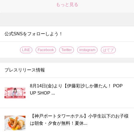
24.
シャツについた口紅汚れ。一番ラクに落ちるのはどの方法？
もっと見る
25.
種が出てこない！サラダにぴったりのトマトの切り方
26.
「折りたたみレタス」で具がこぼれない極厚サンドイッチの出来上がり！
27.
果汁がガッツリ2倍しぼれる！レモンの切り方はこれだ！！
公式SNSをフォローしよう！
28.
〇〇するだけでグレープフルーツの硬い皮がつるんとむけた！【やってみた】
29.
なす料理が【事前レンチン】で、時短・節約・ヘルシーに！【やってみた】
LINE
Facebook
Twitter
instagram
はてブ
30.
たった2分放置で！？お店の【焼き立てクロワッサン】が味わえる【やってみた】
31.
なすは余ったらすぐに【まるごと冷凍】が正解？！〈やってみた〉
プレスリリース情報
32.
【レモンのワックス】がきれいに落とせる簡単ワザ！〈やってみた〉
33.
伸びない＆固まらない！「そうめん弁当」をおいしく作るコツ【やってみた】
8月14日(金)より【伊藤彩沙しか勝たん！ POP
UP SHOP ...
34.
【丸ごと冷凍！】キウイの皮ツルン、シャリシャリ食感がおいしい保存方法［やってみた］
35.
【グラスに生けるだけ!?】オクラを長持ちさせる超効果的な方法［やってみた］
36.
【知っておくと便利！】カップ焼きそばは水で作れる！＜やってみた＞
【神戸ポートタワーホテル】小学生以下のお子様
37.
【将棋の駒大が正解!?】しょうがは冷凍すると格段に使いやすく！〈やってみた〉
は朝食・夕食が無料！夏休...
38.
うそ？こんなに違うの！？普通のもやし炒めが高級中華の味になる“ひと手間”とは？