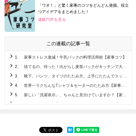
「ワオ！」と驚く家事のコツをどんどん発掘。役立
つアイデアをまとめました！
連載TOPを見る
この連載の記事一覧
1.
家事ストレス激減！牛乳パックの料理活用術【家事コツ】
2.
捨てるの、待った！出がらし麦茶パックがキッチンで大活躍♪
3.
靴下、パンツ、タイツのたたみ方。上手にたたんでスッキリ収納！【家事コツ】
4.
世界一ラクちんなTシャツ＆セーターのたたみ方【家事コツ】
5.
新しい「洗濯表示」、ちゃんと見分けていますか？【家事コツ】
6.
こんなに違う！食器洗いはタワーすすぎで節水＆効率に驚きの差が！！【家事コツ】
7.
1分で完成☆ペットボトル活用でアウトドアでも活躍する “アレ”を作ってみた！【家事コツ】
8.
玉ねぎのみじん切り。手早く粒揃いに切るには？【家事コツ】
9.
ゴム通しは安全ピンが最強説を検証【家事コツ】