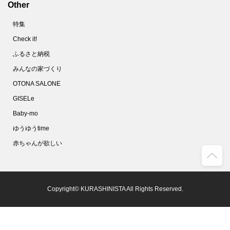
Other
68.
10分で完成！フランスパンでメロンパンを作ってみた
特集
69.
使い捨てマスクは洗える！不織布の専門家がオススメする洗い方とは？
Check it!
70.
家政夫のミタゾノ直伝！「除菌シート」の作り方【やってみた】
ふるさと納税
71.
ズボラのほっとけゆで卵。タイマーも氷水も不要です！【家事コツ】
みんなの家づくり
72.
しっとりジューシ～♪絶品「豚鶏そぼろ」使いまわしで頑張らないおうちごはん
OTONA SALONE
73.
ベーキングパウダーもイーストも不要！SNSで話題のイギリス風パンケーキを作ってみた
GISELe
74.
マスクのすき間を減らしフィット感を上げる！2つの簡単なコツとは？
Baby-mo
75.
最速５分！ゴムも不要！「Ｔシャツ切るだけ簡単マスク」を作ってみた
ゆうゆうtime
76.
100均の水切りネットってこんなに使えるの!?キッチンでの目ウロコ活用術
赤ちゃんが欲しい
77.
警視庁推薦！マスクをつけてもメガネが曇らない方法【やってみた】
78.
放っておくだけでスニーカーが真っ白になる驚きの方法とは？【やってみた】
79.
しつこいシール跡が一瞬で消えた！こんなにカンタンだったシール剥がし【家事コツ】
Copyright© KURASHINISTA All Rights Reserved.
80.
「ウタマロ」漬けって効果あり!?ガスコンロのベトベト五徳を洗ってみた！
81.
今年こそ大葉を長持ちさせる保存法をマスター！簡単でおすすめの方法はコレ