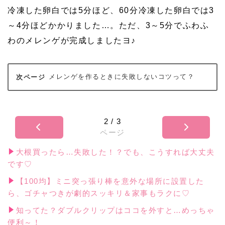
冷凍した卵白では5分ほど、60分冷凍した卵白では3
～4分ほどかかりました…。ただ、3～5分でふわふ
わのメレンゲが完成しましたヨ♪
メレンゲを作るときに失敗しないコツって？
2
/
3
ページ
大根買ったら…失敗した！？でも、こうすれば大丈夫
です♡
【100均】ミニ突っ張り棒を意外な場所に設置した
ら、ゴチャつきが劇的スッキリ＆家事もラクに♡
知ってた？ダブルクリップはココを外すと…めっちゃ
便利～！