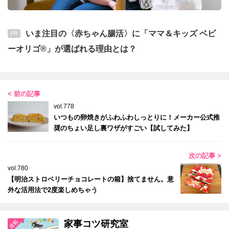
いま注目の〈赤ちゃん腸活〉に「ママ＆キッズ ベビ
PR
ーオリゴ®」が選ばれる理由とは？
< 前の記事
vol.778
いつもの卵焼きがふわふわしっとりに！メーカー公式推
奨のちょい足し裏ワザがすごい【試してみた】
次の記事 >
vol.780
【明治ストロベリーチョコレートの箱】捨てません。意
外な活用法で2度楽しめちゃう
家事コツ研究室