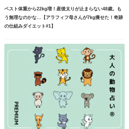
ベスト体重から22kg増！産後太りが止まらない48歳。も
う無理なのかな…【アラフィフ母さんが7kg痩せた！奇跡
の仕組みダイエット#1】