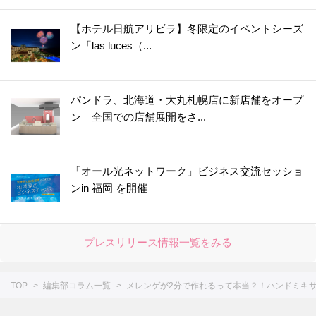
39.
【お弁当にも◎】秋の味覚の梨は〇〇〇に浸けると変色しない！〈やってみた〉
【ホテル日航アリビラ】冬限定のイベントシーズ
40.
カイワレ大根の種ガラは【丸ごと水洗い】でスッキリきれいに！＜やってみた＞
ン「las luces（...
41.
【運動会のお弁当に】めちゃ簡単！ウインナー飾り切り4選＜作ってみた＞
42.
レタスが30日間以上シャキシャキのまま！たった2つのコツで保存期間が延びる
パンドラ、北海道・大丸札幌店に新店舗をオープ
43.
アボカドは丸ごと冷凍するのが正解！？丸ごと、半割り、カットで比べてみた
ン 全国での店舗展開をさ...
44.
○○入れるだけ！インスタント麺がモッチモチの生麺みたい！？＜やってみた＞
45.
冷しゃぶが驚きのやわらかさになる2つのコツ！＜やってみた＞
46.
まるでお店で買ったみたい！【凍らすだけで簡単＆キレイ】にロールパンに切り込みを入れられる＜やってみた＞
「オール光ネットワーク」ビジネス交流セッショ
ンin 福岡 を開催
47.
【お弁当悩みを解決！】5分で完成！レンチンすき間パスタ♪＜やってみた＞
48.
チューブわさびに【○○を混ぜる】と“生わさび”に大変身！＜やってみた＞
49.
【しょうが×○○】で皮むき＆すりおろしもラクラク♪＜やってみた＞
プレスリリース情報一覧をみる
50.
【〇〇水で下ゆですると…】大根の煮物をやわらか＆味しみしみに仕上げる裏ワザ＜やってみた＞
51.
シュウマイの基本の作り方＆人気レシピ8選。レンジでも！【作ってみた】
TOP
編集部コラム一覧
メレンゲが2分で作れるって本当？！ハンドミキ
52.
失敗なし！「だし巻き卵」を作るコツ。おすすめアレンジシピもご紹介