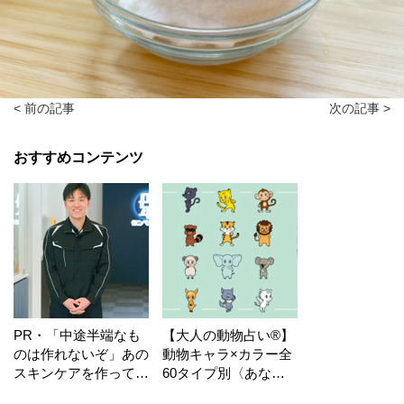
< 前の記事
次の記事 >
おすすめコンテンツ
PR・「中途半端なも
【大人の動物占い®】
のは作れないぞ」あの
動物キャラ×カラー全
スキンケアを作ってい
60タイプ別〈あなた
る工場の舞台裏！
の運勢〉は？