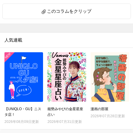
10.
料理上手がやっているアルミホイル活用の裏ワザ４選【家事コツ】
このコラムをクリップ
11.
重曹＋アレで激ラク！ガスコンロのこびりつきが気持ちいいほど落ちる【家事コツ】
12.
｢お弁当の詰め方｣成功の決め手は、ごはんに○○を作ること！【家事コツ】
13.
重曹＋アルミホイルの威力！シルバーアクセの黒ずみが一瞬で…!！ 【家事コツ】
人気連載
14.
サンドイッチの切り方。包丁とキッチンばさみで比べてみた【家事コツ】
15.
捨てる前に！ストッキングを掃除に活用♪重曹プラスで靴のニオイ消しにも【家事コツ】
16.
復活せよ！セーターの伸びた袖口を元に戻す裏ワザを試してみた
17.
100均スポンジで毛玉がポロポロ取れる!?を試してみた
18.
コスト０円！ほうれん草を長持ちさせる意外な方法
19.
汚れがごっそりとれる！ブロッコリーの洗い方
20.
電子レンジで豆腐の水切り進化版！時短と食感をいいとこ取り
21.
それ、ムダ！？野菜の「本当はしなくていいこと」3選
【UNIQLO・GU】ニス
能勢みやびの金星星座
漫画の部屋
タ店！
占い
22.
2026年07月28日更新
『マツコの知らない世界』で紹介された「最強のゆで卵」を作ってみてわかったこととは？
2026年08月09日更新
2026年07月31日更新
23.
綿100％ワイシャツの洗濯、一番シワができにくい洗濯ネットはどれ？