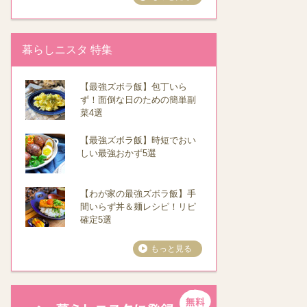
暮らしニスタ 特集
【最強ズボラ飯】包丁いら
ず！面倒な日のための簡単副
菜4選
【最強ズボラ飯】時短でおい
しい最強おかず5選
【わが家の最強ズボラ飯】手
間いらず丼＆麺レシピ！リピ
確定5選
もっと見る