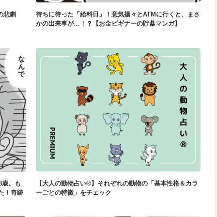
の悲劇
待ちに待った「給料日」！意気揚々とATMに行くと、まさ
かの出来事が…！？【お金ビギナーの貯蓄マンガ】
8歳。も
【大人の動物占い®】それぞれの動物の「基本性格＆カラ
た！奇跡
ーごとの特徴」をチェック