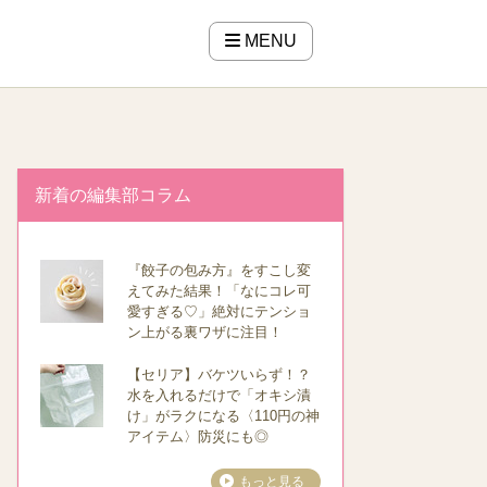
MENU
新着の編集部コラム
『餃子の包み方』をすこし変
えてみた結果！「なにコレ可
愛すぎる♡」絶対にテンショ
ン上がる裏ワザに注目！
【セリア】バケツいらず！？
水を入れるだけで「オキシ漬
け」がラクになる〈110円の神
アイテム〉防災にも◎
もっと見る