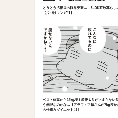
とうとう汚部屋の限界突破…！3LDK家族暮らし
【片づけマンガ#1】
ベスト体重から22kg増！産後太りが止まらない4
う無理なのかな…【アラフィフ母さんが7kg痩せ
の仕組みダイエット#1】