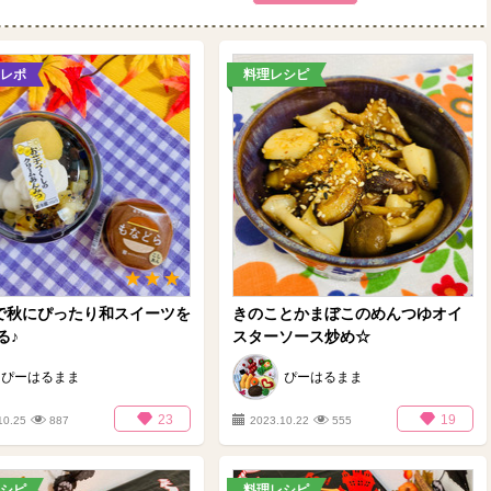
レポ
料理レシピ
円で秋にぴったり和スイーツを
きのことかまぼこのめんつゆオイ
る♪
スターソース炒め☆
ぴーはるまま
ぴーはるまま
23
19
10.25
887
2023.10.22
555
シピ
料理レシピ