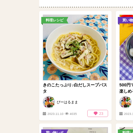
料理レシピ
買い物
きのこたっぷり♪白だしスープパス
500
タ
楽しめ
ぴーはるまま
23
2023.11.10
4035
2023.
買い物レポ
料理レ