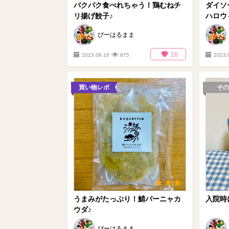
パクパク食べれちゃう！鶏むねチ
ダイソ
リ揚げ餃子♪
ハロウ
ぴーはるまま
16
2023.09.16
675
2023.
買い物レポ
その
うまみがたっぷり！鯖バーニャカ
入院時
ウダ♪
ぴーはるまま