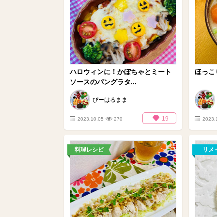
ハロウィンに！かぼちゃとミート
ほっこ
ソースのパングラタ...
ぴーはるまま
19
2023.10.05
270
2023.
料理レシピ
リメ