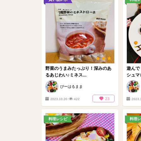
野菜のうまみたっぷり！深みのあ
遊んで
るあじわい♪ミネス...
シュマ
ぴーはるまま
23
2023.10.20
422
2023.
料理レシピ
料理レ