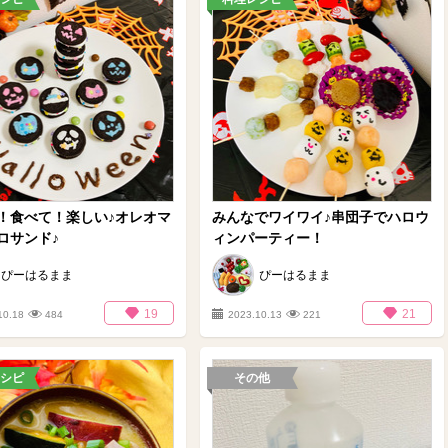
！食べて！楽しい♪オレオマ
みんなでワイワイ♪串団子でハロウ
ロサンド♪
ィンパーティー！
ぴーはるまま
ぴーはるまま
19
21
10.18
484
2023.10.13
221
シピ
その他