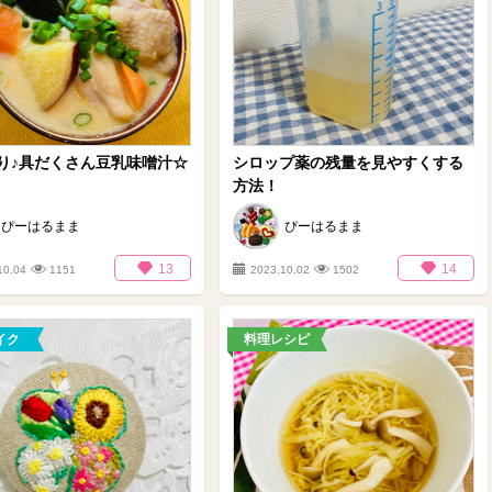
り♪具だくさん豆乳味噌汁☆
シロップ薬の残量を見やすくする
方法！
ぴーはるまま
ぴーはるまま
13
14
10.04
1151
2023.10.02
1502
イク
料理レシピ