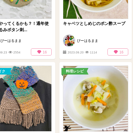
やってくるかも？！通年使
キャベツとしめじのポン酢スープ
みボタン刺...
ぴーはるまま
ぴーはるまま
16
16
09.23
2554
2023.09.20
1114
イク
料理レシピ