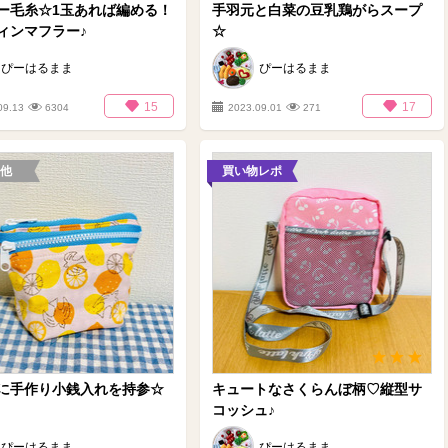
ー毛糸☆1玉あれば編める！
手羽元と白菜の豆乳鶏がらスープ
ィンマフラー♪
☆
ぴーはるまま
ぴーはるまま
15
17
09.13
6304
2023.09.01
271
他
買い物レポ
に手作り小銭入れを持参☆
キュートなさくらんぼ柄♡縦型サ
コッシュ♪
ぴーはるまま
ぴーはるまま