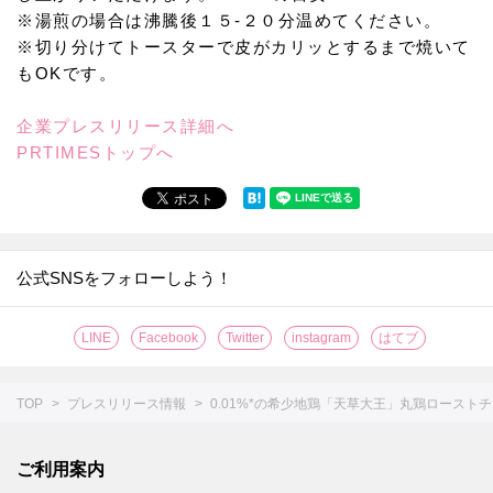
※湯煎の場合は沸騰後１５-２０分温めてください。
※切り分けてトースターで皮がカリッとするまで焼いて
もOKです。
企業プレスリリース詳細へ
PRTIMESトップへ
公式SNSをフォローしよう！
LINE
Facebook
Twitter
instagram
はてブ
TOP
プレスリリース情報
0.01%*の希少地鶏「天草大王」丸鶏ロース
ご利用案内