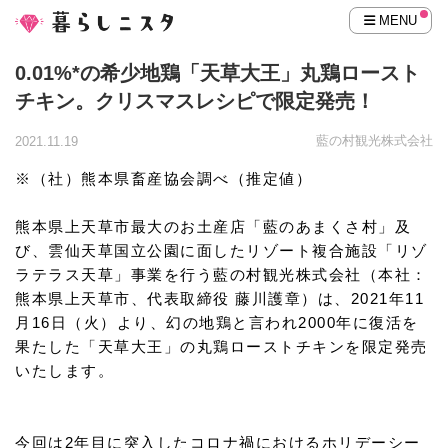
MENU
0.01%*の希少地鶏「天草大王」丸鶏ロースト
チキン。クリスマスレシピで限定発売！
藍の村観光株式会社
2021.11.19
※（社）熊本県畜産協会調べ（推定値）
熊本県上天草市最大のお土産店「藍のあまくさ村」及
び、雲仙天草国立公園に面したリゾート複合施設「リゾ
ラテラス天草」事業を行う藍の村観光株式会社（本社：
熊本県上天草市、代表取締役 藤川護章）は、2021年11
月16日（火）より、幻の地鶏と言われ2000年に復活を
果たした「天草大王」の丸鶏ローストチキンを限定発売
いたします。
今回は2年目に突入したコロナ禍におけるホリデーシー