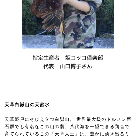
天草白嶽山の天然水
天草姫戸にそびえ立つ白嶽山。 世界最大級のドルメン巨
石群でも有名なこの山の麓、八代海を一望できる鶏舎で
育てられているこの「天草大王」は、豊かに湧き出るミ