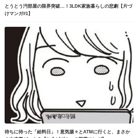
とうとう汚部屋の限界突破…！3LDK家族暮らしの悲劇【片づ
けマンガ#1】
待ちに待った「給料日」！意気揚々とATMに行くと、まさか