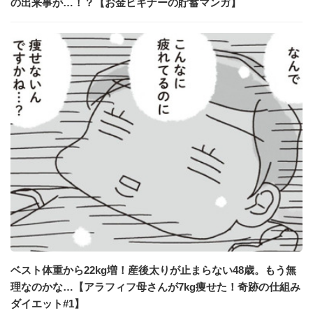
の出来事が…！？【お金ビギナーの貯蓄マンガ】
ベスト体重から22kg増！産後太りが止まらない48歳。もう無
理なのかな…【アラフィフ母さんが7kg痩せた！奇跡の仕組み
ダイエット#1】