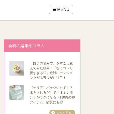
MENU
新着の編集部コラム
『餃子の包み方』をすこし変
えてみた結果！「なにコレ可
愛すぎる♡」絶対にテンショ
ン上がる裏ワザに注目！
【セリア】バケツいらず！？
水を入れるだけで「オキシ漬
け」がラクになる〈110円の神
アイテム〉防災にも◎
もっと見る