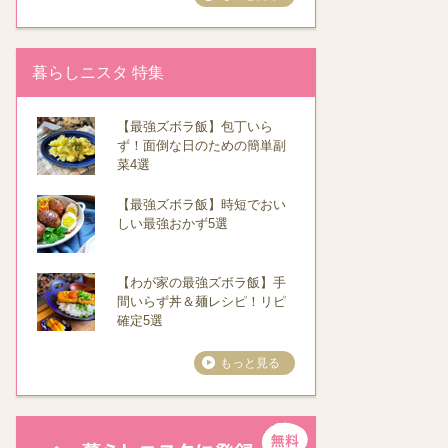
暮らしニスタ 特集
【最強ズボラ飯】包丁いら
ず！面倒な日のための簡単副
菜4選
【最強ズボラ飯】時短でおい
しい最強おかず5選
【わが家の最強ズボラ飯】手
間いらず丼＆麺レシピ！リピ
確定5選
もっと見る