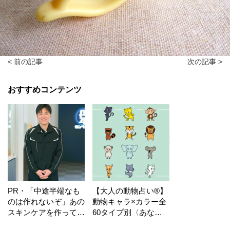
< 前の記事
次の記事 >
おすすめコンテンツ
PR・「中途半端なも
【大人の動物占い®】
のは作れないぞ」あの
動物キャラ×カラー全
スキンケアを作ってい
60タイプ別〈あなた
る工場の舞台裏！
の運勢〉は？