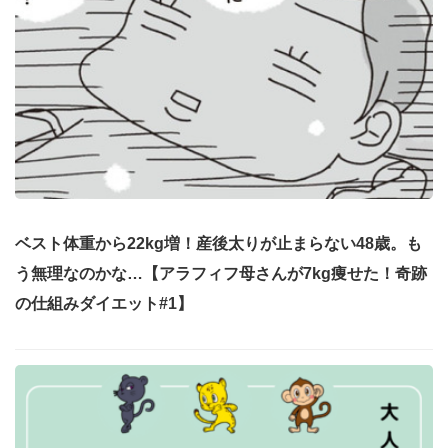
ベスト体重から22kg増！産後太りが止まらない48歳。も
う無理なのかな…【アラフィフ母さんが7kg痩せた！奇跡
の仕組みダイエット#1】