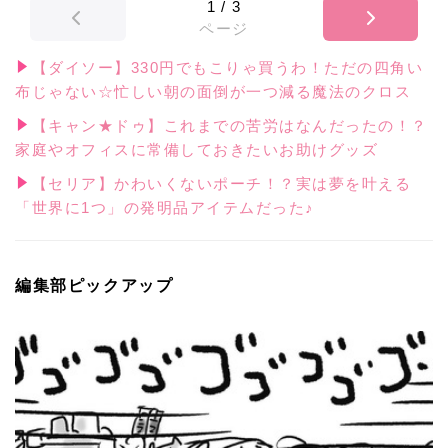
1
/
3
ページ
【ダイソー】330円でもこりゃ買うわ！ただの四角い
布じゃない☆忙しい朝の面倒が一つ減る魔法のクロス
【キャン★ドゥ】これまでの苦労はなんだったの！？
家庭やオフィスに常備しておきたいお助けグッズ
【セリア】かわいくないポーチ！？実は夢を叶える
「世界に1つ」の発明品アイテムだった♪
編集部ピックアップ