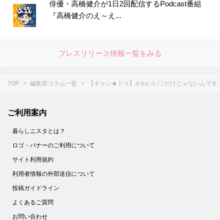
46.
【セリア】細かい作業がスイスイな感動級の便利グッズ！SNS大バズりも納得だ～
俳優・高橋健介が1日2回配信するPodcast番組
『高橋健介のえ～え...
47.
【キャン★ドゥ】ただのケースじゃない！かゆいところに手が届く仕掛けがスゴい便利アイテム
48.
今すぐ欲しい☆【ダイソー】スティックのりじゃありません！花粉の季節に活躍しそうな便利グッズ
49.
すぐ買いに行くー！！【セリア】調理中のイラッ…から一瞬で解き放たれます♡かわいい上に使えるキッチングッズ降臨♪
プレスリリース情報一覧をみる
50.
【ダイソー】紙のサメ、子どものシールじゃないんだな～☆実は予想を超えてくる機能的なアイテムでした！
51.
超コンパクトな新形態キターーー－♡【ダイソー】毎日使う消耗品のモヤッてた収納問題も解決しました
TOP
編集部コラム一覧
【キャン★ドゥ】かわいい♡だけじゃないんです
52.
【ダイソー】一体なに？謎すぎるアイテムは不器用さんにもってこいのオシャレグッズだった！
53.
【セリア】ネコ形はただのデザインじゃなかった！かわいい上に働き者♡家じゅうで大活躍してくれます♪
ご利用案内
54.
【ダイソー】いろんな形の凸凹がミソ！メイクする人のわずらわしい作業がラクになる便利グッズです
暮らしニスタとは？
55.
【セリア】狭いキッチンで威力を発揮！意外と場所を取る作業がすっきりラクチンに♪
ロゴ・バナーのご利用について
56.
【キャンドゥ】超ビッグサイズのシャワーキャップ！？実は冬中大活躍したアイテムを守ってくれる便利グッズだった！
サイト利用規約
57.
【セリア】シンプルな長方形だけど…実は、美容好き女子にうれしい！あちこちで大活躍する長方形の正体とは？
利用者情報の外部送信について
58.
【ダイソー】550円だけど即買い♡コンパクトさについ2度見しちゃうお出かけのマストアイテム！
投稿ガイドライン
59.
【ダイソー】謎のドアの正体とは？かわいいオブジェと見せかけて、実用的なグッズです！
よくあるご質問
60.
【ダイソー】インパクト大な謎グッズ、一体なに？女性のおしゃれを陰で支えるスグレモノでした！
お問い合わせ