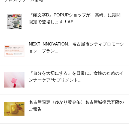
32.
【ダイソー】まるで魔法の棒！年末、断捨離してフリマアプリで売りたいときに大助かり♡
33.
【ダイソー】何度も洗って使えるラベルシールが便利すぎ！！食品ロスがみるみる減っていく優秀グッズ
『頭文字D』POPUPショップが「高崎」に期間
限定で登場します！AE...
34.
【キャン★ドゥ】スゴい棒が登場！！キッチンのよくあるイライラが一発解決☆
35.
【ダイソー】洗濯バサミじゃありません！調理中の“地味にイラッ”を解消＆狭いキッチンで役立つ便利グッズ
36.
【ダイソー】知恵の輪？じゃない！アウターの置きっぱなし癖をやめたい人におすすめの便利グッズ
NEXT INNOVATION、名古屋市シティプロモーシ
37.
【ダイソー】こう見えてキッチングッズ！使いやすい＆収納しやすいポイントがいっぱいで優秀すぎやしませんか！
ョン「ブラン...
38.
【ダイソー】謎のケース、何を入れる？甘い派にもごはん派にもうれしいアイテムです！
39.
【キャンドゥ】もう失敗しません！1分20秒でいつもの料理を格上げする便利アイテム
『自分を大切にする』を日常に。女性のためのイ
40.
【ダイソー】キャンプグッズらしいけど謎すぎるでしょ、この形！実は、ふだんから大活躍のマルチアイテムでした♪
ンナーケア*サプリメント...
41.
【キャンドゥ】シリコーンの丸いヤツ、220円じゃ普通は買えない！？即買い決定の狭いキッチンで役立つアイテム
42.
【ダイソー】知らないうちに倒れててイラッ…からも解放！掃除用具をラクチン収納できる超便利アイテム♪
名古屋限定〈ゆかり黄金缶〉名古屋城復元寄附の
43.
【セリア】ただのマスカラじゃない！進化したアイテムで“脱！老け見え”にもお役立ち♪
ご報告
44.
【ダイソー】一見ただの白い紐なのに！？まさかの「推し活」で活躍する便利グッズ♡さて、どう使う？
45.
【ダイソー】ありそうでなかった！作り置きが劇的にラクになる薄い円盤の正体は？