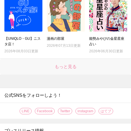
17.
【ダイソー】トング…じゃない！定番グッズが進化♪画期的すぎるアイテムの正体とは？
18.
【キャンドゥ】ちっちゃいケースに見せかけて？作業を激ラクにしてくれる便利キッチングッズ！手も汚れない♡
19.
【ダイソー】このクオリティで110円とはありがたや～。防災用に買ったのに…むしろ日ごろの家事で引っ張りだこです！！
20.
【ダイソー】ステンレスの棒…一体何!? 330円だけど買う価値アリな今流行りのお役立ちアイテム♪
21.
【ダイソー】手芸道具じゃない！謎のマジックテープ、現代人の時短に役立つ地味スゴグッズだった♪
【UNIQLO・GU】ニス
漫画の部屋
能勢みやびの金星星座
タ店！
占い
22.
2026年07月13日更新
【セリア】この冬、すでに争奪戦！？盛れる高見えパールアクセ♡不器用さんも失敗しない簡単アレンジも紹介
2026年08月03日更新
2026年06月30日更新
23.
【セリア】たった3cmの黒いパーツですが…何かと物騒な年末にも役立つ頼もしいアイテムです！！
24.
【ダイソー】謎の袋、実は女性の「困った！」を解決するスゴいヤツ♡年末年始のお呼ばれや旅行もこれで安心♪
もっと見る
25.
【キャンドゥ】ここまでコンパクトになるとは！！収納ラクチンな便利グッズはキッチンでもアウトドアでも使える万能アイテムです♪
26.
【ダイソー】謎のオブジェ？実は、“姿勢がよくなっちゃうかも”なスグレモノ便利グッズ♪
27.
【セリア】ネコ耳でほっこり♡意外な使い方で、やりたくない家事の効率も上がりますよ！
公式SNSをフォローしよう！
28.
【セリア】さらば生活感！！暮らしの消耗品をスマートに見せる＆めっちゃ使いやすくする一石二鳥グッズ
29.
【ダイソー】ブックエンド？じゃない！動きたくないズボラー注目の便利グッズです♡
LINE
Facebook
Twitter
instagram
はてブ
30.
【セリア】一体どう使うの？もう騙されない！ちっちゃいけれど頼りになるスグレモノです
31.
【ダイソー】黒いプレートに謎の切り込み？！なくしやすいモノの置き場所など幅広く使える便利アイテムなんです♪
プレスリリース情報