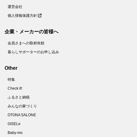
61.
【ダイソー】不思議な形のラック？実は悩み多き場所の収納力が2倍になる便利アイテムです！
運営会社
個人情報保護方針
62.
【キャンドゥ】え！？用途がレア＆面白すぎ！おなじみの節約食材が華麗なる変身をとげるアイデアグッズです♡
63.
【ダイソー】110円でホントにいいの！？ただのペンじゃない！コンパクトなのに頼りになる1本♡
企業・メーカーの皆様へ
64.
【キャン★ドゥ】こいのぼり？じゃないよ！こう見えて頼りになる防犯グッズなんです！
会員さまへの取材依頼
65.
【キャンドゥ】子ども向けシールじゃないんです～！！家事の「ちょい面倒」を解消する便利グッズだけど、ちょっと切なくなるかも！？
暮らしサポーターのお申し込み
66.
【セリア】ママ世代必見！小さすぎるケースだけど「出しっぱなし癖」をブロックする便利グッズ
67.
【ダイソー】なんで今までなかったの！？デスクでもキッチンでも謎の形が煩わしい作業を簡単にしてくれるよ♡
Other
68.
【キャン★ドゥ】330円でも破格！喉から手が出るほど欲しい女性続出のカチューシャの正体は！？
特集
69.
【キャン★ドゥ】小さなカプセル、お薬やサプリじゃないよ。もたつき解消！一度使えばもうない時には戻れません！！
Check it!
70.
【キャンドゥ】謎の白い筆ペン！？かと思いきや、おぉっと驚く意外な使い方の便利グッズ。ほったらかしにしがちな不便を解消♪
ふるさと納税
71.
【キャン★ドゥ】お風呂時間が快適＆楽しくなっちゃう♪シンプルな形に隠されたアイデアに感激！！
みんなの家づくり
72.
【ダイソー】手のひらサイズの輪っかが感動の発明品！小さいワガママ全部叶いました♡
OTONA SALONE
73.
【キャンドゥ】画期的すぎでしょ♡お弁当の「洗うの面倒！」「ゴミが出る！」プチストレスを解消する便利グッズ
GISELe
74.
【ダイソー】この手があったか！不思議な形のNEWアイテムは人気商品の予感しかない♪
Baby-mo