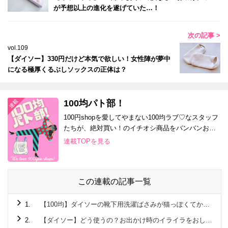
が予想以上の進化を遂げていた…！
次の記事 >
vol.109
【ダイソー】330円だけど本気で欲しい！女性陣が夢中
になる極厚くるぶしソックスの正体は？
100均パト部！
100円shopを愛してやまない100均ラブ♡なスタッフ
たちが、絶対買い！のイチオシ商品をバンバンお届
け！
連載TOPを見る
この連載の記事一覧
1.
【100均】ダイソーの靴下用洗濯ばさみが猫っぽくてかわいい！
2.
【ダイソー】どう使うの？お出かけ時のイライラをおしゃれに解決しちゃうアイテム！