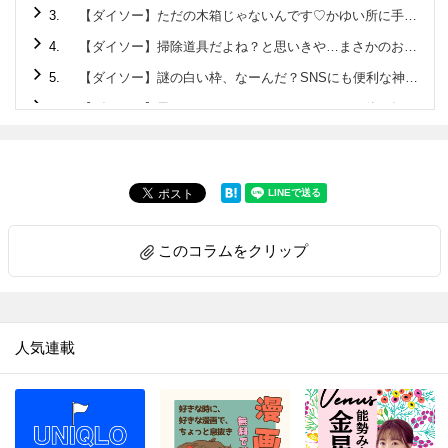
3.
【ダイソー】ただの木箱じゃないんです♡かゆい所に手が届くクオリティ高すぎの220円アイテム
4.
【ダイソー】掃除道具だよね？と思いきや…まさかのお弁当に使える便利グッズ♡
5.
【ダイソー】謎の白い枠、なーんだ？SNSにも便利な神アイテムです♡
6.
【ダイソー】黒いマステ？…じゃないんです！正体を知れば驚くこと間違いなしの便利アイテム♪
7.
【セリア】箸箱みたいな容器の正体は？旅行のお悩みを解決してくれる便利アイテムでした！
8.
【ダイソー】ニット帽じゃありません！！家でも使えて旅先・帰省先にも持っていきたい便利アイテムです♡
9.
【ダイソー】地味な普通のポーチと見せかけて…家に帰ってからメチャ楽になれる便利グッズだった！
10.
【ダイソー】ファッションアイテムじゃありません！今後ますます使用頻度アップするので早いところゲット♡
このコラムをクリップ
11.
【セリア】ピピピー！雨の日、要注意なモノのストレス解消♡もうなくさない＆盗まれない
12.
【ダイソー】デキる大人が密かに持ち歩く「ふせん」の正体とは？特に冬場に「助かった～」な便利グッズです
13.
【ダイソー】ただのフタじゃない！！ウェットティッシュのプチストレス解消♡ありそうでなかった画期的工夫がスゴい♡
人気連載
14.
【ダイソー】おもちゃみたいな謎パーツ、一体何？実はティータイムのモヤモヤを解決してくれるアイテムでした！
15.
【ダイソー】まさかCDプレイヤー…!?謎の円形アイテム、550円で買えるなんて驚き～!!なスグレモノです
16.
【キャンドゥ】ただのジップバッグじゃないんです！日本人に欠かせない食品をおいしく保存する専用袋♪