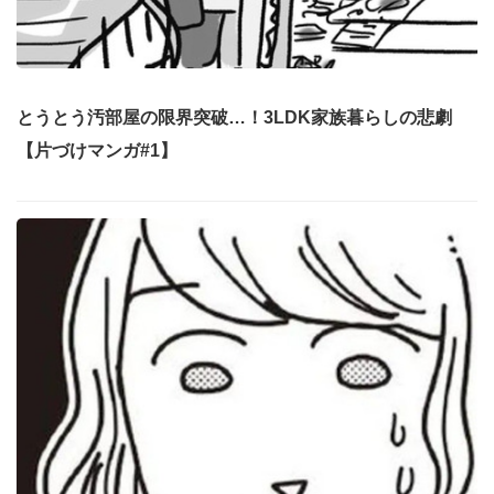
とうとう汚部屋の限界突破…！3LDK家族暮らしの悲劇
【片づけマンガ#1】