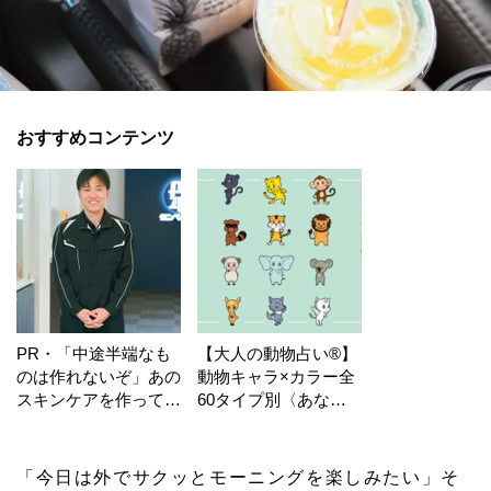
おすすめコンテンツ
PR・「中途半端なも
【大人の動物占い®】
のは作れないぞ」あの
動物キャラ×カラー全
スキンケアを作ってい
60タイプ別〈あなた
る工場の舞台裏！
の運勢〉は？
「今日は外でサクッとモーニングを楽しみたい」そ