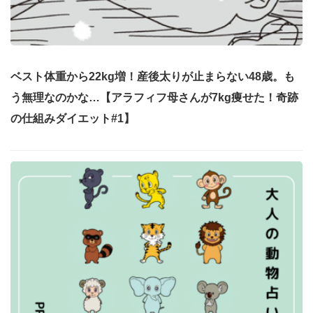
ベスト体重から22kg増！産後太りが止まらない48歳。も
う無理なのかな…【アラフィフ母さんが7kg痩せた！奇跡
の仕組みダイエット#1】