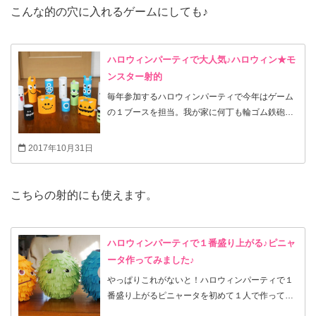
こんな的の穴に入れるゲームにしても♪
ハロウィンパーティで大人気♪ハロウィン★モ
ンスター射的
毎年参加するハロウィンパーティで今年はゲーム
の１ブースを担当。我が家に何丁も輪ゴム鉄砲が
あるので射的をしたら男の子にも女の子にも大人
気！的さえ作ればいいので準備も簡単です。
2017年10月31日
こちらの射的にも使えます。
ハロウィンパーティで１番盛り上がる♪ピニャ
ータ作ってみました♪
やっぱりこれがないと！ハロウィンパーティで１
番盛り上がるピニャータを初めて１人で作ってみ
ました。