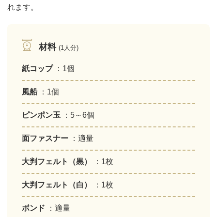
れます。
材料
(1人分)
紙コップ
：1個
風船
：1個
ピンポン玉
：5～6個
面ファスナー
：適量
大判フェルト（黒）
：1枚
大判フェルト（白）
：1枚
ボンド
：適量