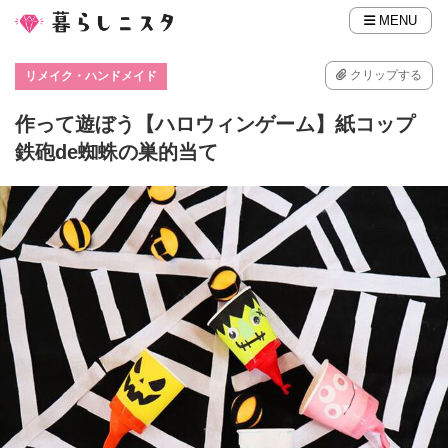
MENU
クリップする
リメイク・ハンドメイド
作って遊ぼう【ハロウィンゲーム】紙コップ
鉄砲de蜘蛛の巣的当て