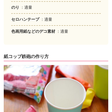
のり
：適量
セロハンテープ
：適量
色画用紙などのデコ素材
：適量
紙コップ鉄砲の作り方