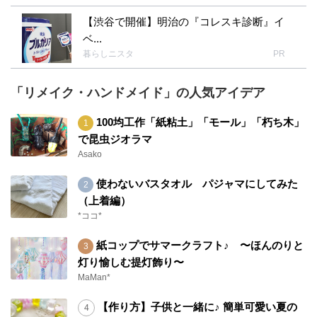
【渋谷で開催】明治の『コレスキ診断』イ
ベ...
暮らしニスタ
PR
「リメイク・ハンドメイド」の人気アイデア
100均工作「紙粘土」「モール」「朽ち木」
で昆虫ジオラマ
Asako
使わないバスタオル パジャマにしてみた
（上着編）
*ココ*
紙コップでサマークラフト♪ 〜ほんのりと
灯り愉しむ提灯飾り〜
MaMan*
【作り方】子供と一緒に♪ 簡単可愛い夏の