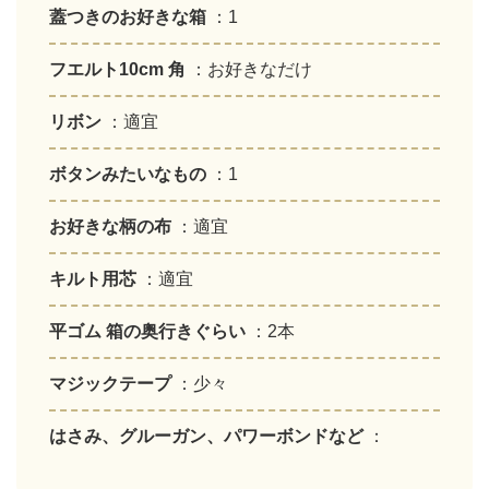
蓋つきのお好きな箱
：1
フエルト10cm 角
：お好きなだけ
リボン
：適宜
ボタンみたいなもの
：1
お好きな柄の布
：適宜
キルト用芯
：適宜
平ゴム 箱の奥行きぐらい
：2本
マジックテープ
：少々
はさみ、グルーガン、パワーボンドなど
：