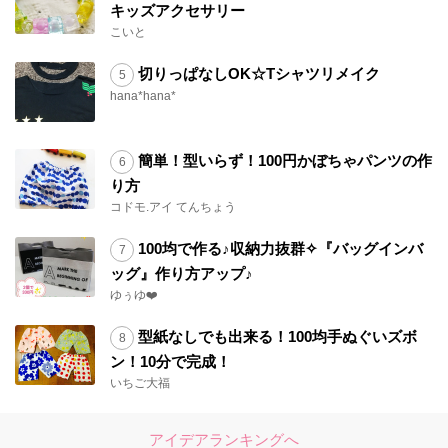
キッズアクセサリー
こいと
切りっぱなしOK☆Tシャツリメイク
hana*hana*
簡単！型いらず！100円かぼちゃパンツの作
り方
コドモ.アイ てんちょう
100均で作る♪収納力抜群✧『バッグインバ
ッグ』作り方アップ♪
ゆぅゆ❤️
型紙なしでも出来る！100均手ぬぐいズボ
ン！10分で完成！
いちご大福
アイデアランキングへ