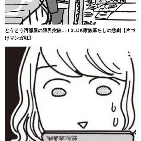
とうとう汚部屋の限界突破…！3LDK家族暮らしの悲劇【片づ
けマンガ#1】