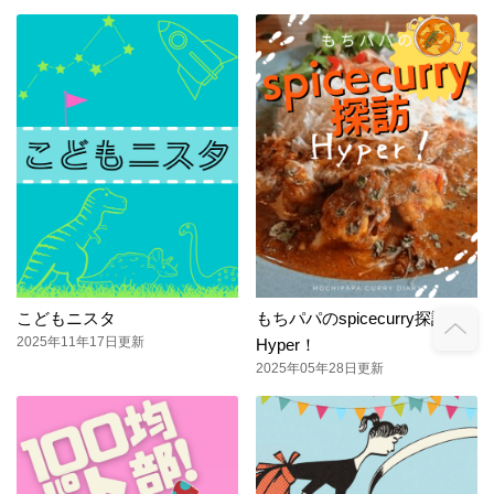
こどもニスタ
もちパパのspicecurry探訪
2025年11年17日更新
Hyper！
2025年05年28日更新