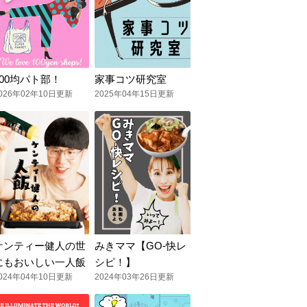
100均パト部！
家事コツ研究室
026年02年10日更新
2025年04年15日更新
ケンティー健人の世
みきママ【GO-快レ
にもおいしい一人飯
シピ！】
024年04年10日更新
2024年03年26日更新