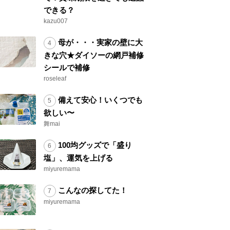
できる？
kazu007
母が・・・実家の壁に大
きな穴★ダイソーの網戸補修
シールで補修
roseleaf
備えて安心！いくつでも
欲しい〜
舞mai
100均グッズで「盛り
塩」、運気を上げる
miyuremama
こんなの探してた！
miyuremama