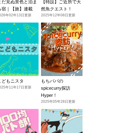
まだ見ぬ景色と泊ま
【特設】ご近所で天
る宿｜【旅】連載
然魚クエスト！
026年02年13日更新
2025年12年08日更新
こどもニスタ
もちパパの
025年11年17日更新
spicecurry探訪
Hyper！
2025年05年28日更新