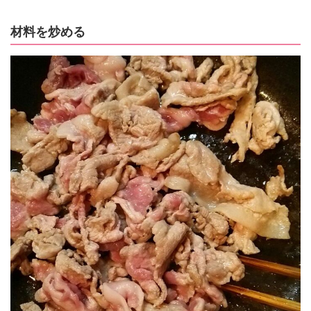
高いメニューになってしまいます。 ・もし、ソー
じっくり揚げて油分がぬけた大阪の郷土食材）の
スを冷やし固めなくてよければ・・・ ・もし、衣
様な感じ。でも今回は油は香り付けのごま油以外
材料を炒める
の用意をしなくてよければ・・・ ・もし揚げなく
は使いません。鶏皮と油揚げから出る油で炒める
てよければ・・・ そんな全てを叶えられたら皆が
ことで旨味が凝縮したサクサクの食感に仕上がる
クリームコロッケをもっとご家庭で作れる筈☆ そ
のです。うどんにのせても絶対美味しいなっと思
んな気持ちから出来た油揚げを使ったクリームコ
ったのですが、今回はヘルシーにもやしときゅう
ロッケです。 ソースも固めず、衣の用意もせず
りと一緒にサラダにしてみました。 じっくり炒め
に、油も使いません。 袋を裏返したら、そのまま
て合わせ調味料で絡めるだけの簡単レシピ！！温
グリルやトースターで焼くだけなので、洗い物も
かいうどんにも、サラダのトッピングにも、焼き
少なく飛び散りも少ないのでお掃除も楽チンで
うどんにも美味しいヘルシー肉みそ。新しい食感
す。冷めても温めればサクサクが戻ってきます。
に出会ってみませんか？ 今回はコチュジャンを使
油を使わないのでカロリーまで低いし、油揚げの
用しましたが辛いのが苦手な方は甜麺醤（テンメ
食感。意外とはまります。 サクサクの油揚げにと
ンジャン）に置き換えて作って頂いてもOKです。
ろーりクリーム。上に蟹をトッピングしてハーブ
その場合甜麺醤（テンメンジャン）は甘味が強い
を一緒に添えて頂いても美味しいです。熱々なの
ので少し砂糖を減らして下さい。鶏皮にしっかり
で火傷しない様に気を付けてお召し上がり下さ
食感があるので噛みごたえがあって、満腹感がア
い。 カロリーも控えめで、油揚げに詰めるだけな
ップするのでダイエット中のサラダにもお勧めで
ので工程が簡単。特にすし揚げはいなり寿司を作
す。 材料（2～3人前） 鶏皮 150ｇ 油揚げ 4
ることを前提に作られているので袋状にするのも
枚 ＜合わせ調味料＞ 砂糖 大さじ1杯 みり
簡単ですし、大きさもちょうどよくとても使い易
ん 大さじ1杯 濃口醤油 大さじ2杯 お