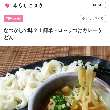
MENU
クリップする
料理レシピ
なつかしの味？！簡単トロ～リつけカレーう
どん