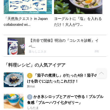
とないんです。たぶん・・・自分のアルバムには
ないんですよね～･(｡✖д✖｡)･ﾟ･もしかしたら地域
性の問題とかもあるのでしょうか・・・っと通常
「天然魚クエスト in Japan
ヨーグルトに『塩』を入れる
なら、食べれず終わるところ、ハニクロさんの丁
collaborated wi...
だけ！大人がワ...
寧なレシピがあるので、ちょっと真似っこした
ら、その思い出に参加出来そうで嬉しいです。ま
さにカレーって煮物になる様な食材が美味しいん
【渋谷で開催】明治の『コレスキ診断』イ
だよね～っととても共感しながら読み進めてビッ
ベ...
クリ=͟͟͞͞(๑•̀д•́๑) お忙しい中、私の記事を3つもチョ
暮らしニスタ
PR
イスして頂いて、ちょっと鳥肌が止まりませんヾ
(ﾟ∇ﾟ)ﾉ共演させて頂けるのも幸せですが、そのハ
「料理レシピ」の人気アイデア
ニクロさんのお優しさに感動します♡ カレーに
油揚げ。油揚げは出汁になるので、絶対入ってる
「茄子の煮浸し」がたった4分！茄子の色抜
方が美味しそうっと生唾が・・・失礼しました。
けを防ぐにはたったこれだけ！
そして温玉トッピング。絶対お願いしたい温玉～
舞mai
トローリと美味しそうです♡ そして丼～ 男性な
ら絶対これはカレーコースメニュー決定ですね。
かき氷シロップとアガーで作る！プルプル
我が家でしたら絶対、これ締めがご飯と言って要
食感「ブルーハワイ七夕ゼリー」
求されそうです(笑) 実は今ご飯作れない状況で、
しらたま