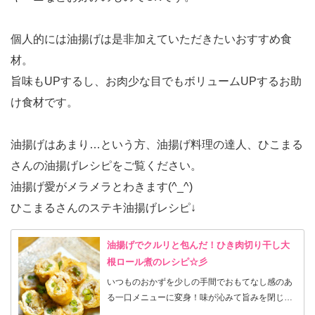
個人的には油揚げは是非加えていただきたいおすすめ食
材。
旨味もUPするし、お肉少な目でもボリュームUPするお助
け食材です。
油揚げはあまり…という方、油揚げ料理の達人、ひこまる
さんの油揚げレシピをご覧ください。
油揚げ愛がメラメラとわきます(^_^)
ひこまるさんのステキ油揚げレシピ↓
油揚げでクルリと包んだ！ひき肉切り干し大
根ロール煮のレシピ☆彡
いつものおかずを少しの手間でおもてなし感のあ
る一口メニューに変身！味が沁みて旨みを閉じ込
める可愛い煮物の完成です。 かさ増しをしながら