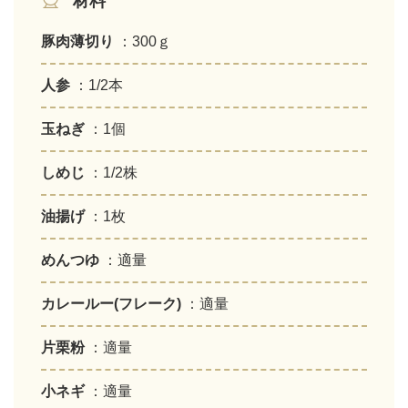
材料
豚肉薄切り
：300ｇ
人参
：1/2本
玉ねぎ
：1個
しめじ
：1/2株
油揚げ
：1枚
めんつゆ
：適量
カレールー(フレーク)
：適量
片栗粉
：適量
小ネギ
：適量