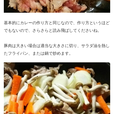
いのでお勧めです。 今回は年末で蟹の身を使いま
酒 大さじ1杯 コチュジャン 大さじ1杯 ゴ
したが、勿論缶詰めでも結構ですし、コーンなど
マ油 大さじ1杯 サラダ材料 もやし 1袋 き
親しみやすい具材を使って頂いたり、グラタンを
ゅうり 1本 甘酢 大さじ2杯 ※甘酢は作って
作った残りで作って頂くとグラタンコロッケで
常備しておくと便利です。下の調味料で作る事が
基本的にカレーの作り方と同じなので、作り方というほど
す。 一気に焼いてしまえるので、皆さん揃って
できます。 勿論市販の甘酢やすし酢でも結構で
「いただきます」が出来ちゃいます。 是非揚げな
す。 お酢…カップ1/2 砂糖…大さじ3 塩…小さじ
でもないので、さらさらと読み飛ばしてくださいね。
い油揚げで作るクリームコロッケをお楽しみくだ
1/2 だし汁…大さじ1 たまたま鶏皮が余っていたの
さい。
で考えたレシピですが、お値段お安く新しい食感
豚肉は大きい場合は適当な大きさに切り、サラダ油を熱し
を体験出来て家で作れるなら又作ってみたいなっ
と思いました。節約からスタートした油揚げや厚
たフライパン、または鍋で炒めます。
揚げを使ったメニューですが、結果的に体にもヘ
ルシーに繋がっている気がします。 楽しく♪美味
しく♪健康に♪そんな方々のお役に少しでも立てた
ら嬉しいです。