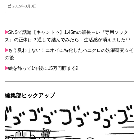
か…」 でもやっぱりもう少し辛いカレーも食べた
2015年3月3日
い！ 大人カレーに牛乳などを足してマイルドにす
る方法もありますが、味が薄まりすぎたり、とろ
みが少なくなったり…もっと手軽なのがコレで
す。
SNSで話題【キャンドゥ】1.45mの細長～い『専用ソック
ス』の正体は？通して結んでみたら…生活感が消えました♡
もう臭わせない！ニオイに特化したハニクロの洗濯研究☆そ
の後
絵を飾って1年後に15万円貯まる⁈
編集部ピックアップ