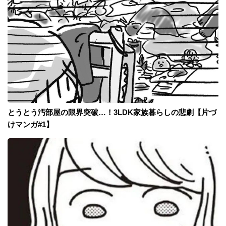
とうとう汚部屋の限界突破…！3LDK家族暮らしの悲劇【片づ
けマンガ#1】