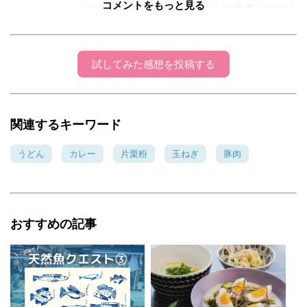
コメントをもっと見る
うございます(^_^)嬉しいです！ お返事がすごく
遅くなってしまい、ごめんなさい(>_<) 温玉、
何はなくとも温玉、的に何にでも投入しちゃう
んですが、和風カレーに温玉はおすすめです♪
試してみた感想を投稿する
ちょっと辛くなっちゃった時にもマイルドにな
りますよ～(^^) イチゴ♪さんもハンドメイドお好
きとのこと、可愛いアイデア拝見させていただ
関連するキーワード
いてます。 こちらこそ、是非ぜひ仲良くしてく
ださいね☆ よろしくお願いいたします♪
うどん
カレー
片栗粉
玉ねぎ
豚肉
ひこまる
2016年9月16日 16:56
ハニクロさん。こんばんは～（●＾o＾●）やっとお
おすすめの記事
邪魔できました（たいそうですみません^_^;）引越
へのお気遣いも本当にありがとうございました。
最後まで頑張れたのもあの優しいお言葉があった
からこそ！本当に感謝しています。 そして、私
ね、昭和代表なんですが、ソフト麺って食べたこ