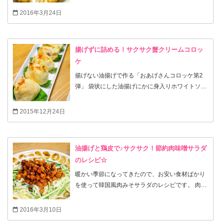
美味しいメニュー。冷めても美味しいので、お弁
2016年3月24日
当の一品にもオススメです。 これから始まる新学
期にもいかがですか？
揚げずに詰める！サクサク蟹クリームコロッ
ケ
揚げない油揚げで作る「おあげさんコロッケ第2
弾」 袋状にした油揚げにかに身入りホワイトソー
スを詰めてトースターで焼けば美味しいコロッケ
が完成です。ホワイトソースを多めに作れば、残
2015年12月24日
った物は牛乳で伸ばして塩コショウで味を調えれ
ば翌日にスープとしても美味しくアレンジして頂
けます。（今回はアレンジ分多めに作っていま
油揚げと鶏皮で♪サクサク！節約肉味噌サラダ
す） クリームコロッケが大好きって仰る方は多い
のレシピ☆
と思います。私も大好きなコロッケの一つです。
でも、クリームコロッケって手順が多く、時間が
暖かい季節になってきたので、お安い食材ばかり
かかるイメージが大きく、食べたいっと思って
を使って韓国風肉みそサラダのレシピです。 肉み
も、又今度にしようっと敬遠しがち・・・ 作っ
そと言っても材料は鶏皮と油揚げ。油揚げも油抜
たソースを一度冷やして固めてから小麦粉→卵液
き不要！しっかり炒めることでカリカリサクサク
2016年3月10日
→パン粉をつけて油で揚げる！ とてもハードルが
の食感で関西で有名な「油かす」（牛の腸などを