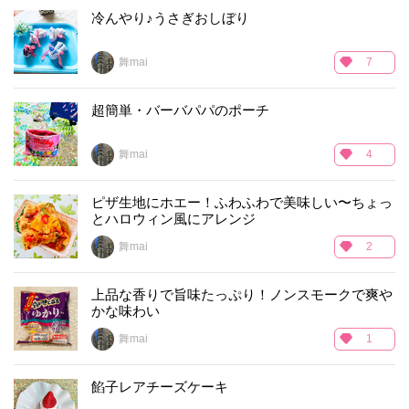
冷んやり♪うさぎおしぼり
舞mai
7
超簡単・バーバパパのポーチ
舞mai
4
ピザ生地にホエー！ふわふわで美味しい〜ちょっ
とハロウィン風にアレンジ
舞mai
2
上品な香りで旨味たっぷり！ノンスモークで爽や
かな味わい
舞mai
1
餡子レアチーズケーキ