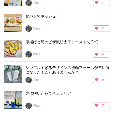
舞mai
4
食パンでキッシュ！
舞mai
3
厚揚げと筍のピザ風明太子トースト＼(^o^)／
舞mai
6
シンプルすぎるデザインの洗顔フォームが逆に気
になった！ことありませんか？
舞mai
9
庭に咲いた花でインテリア
舞mai
7