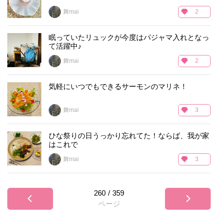
舞mai
2
眠っていたリュックが今度はパジャマ入れとなっ
て活躍中♪
舞mai
2
気軽にいつでもできるサーモンのマリネ！
舞mai
3
ひな祭りの日うっかり忘れてた！ならば、我が家
はこれで
舞mai
3
260
/
359
ページ