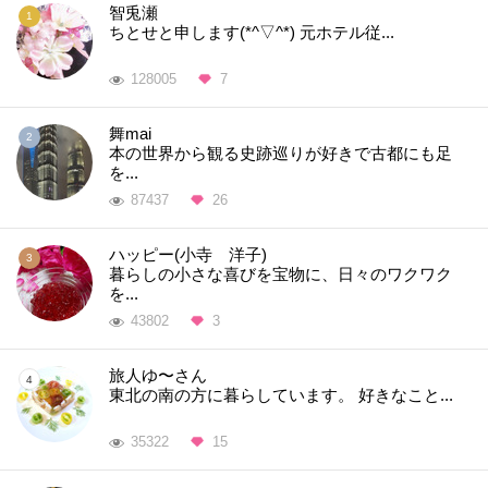
智兎瀬
ちとせと申します(*^▽^*) 元ホテル従...
128005
7
舞mai
本の世界から観る史跡巡りが好きで古都にも足
を...
87437
26
ハッピー(小寺 洋子)
暮らしの小さな喜びを宝物に、日々のワクワク
を...
43802
3
旅人ゆ〜さん
東北の南の方に暮らしています。 好きなこと...
35322
15