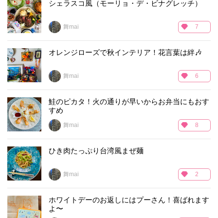
シェラスコ風（モーリョ・デ・ビナグレッチ）
舞mai
7
オレンジローズで秋インテリア！花言葉は絆🎶
舞mai
6
鮭のピカタ！火の通りが早いからお弁当にもおす
すめ
舞mai
8
ひき肉たっぷり台湾風まぜ麺
舞mai
2
ホワイトデーのお返しにはプーさん！喜ばれます
よ〜