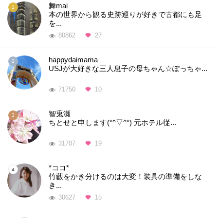
舞mai
本の世界から観る史跡巡りが好きで古都にも足
を...
80862
27
happydaimama
USJが大好きな三人息子の母ちゃん☆ぽっちゃ...
71750
10
智兎瀬
ちとせと申します(*^▽^*) 元ホテル従...
31707
19
*ココ*
竹藪をかき分けるのは大変！装具の準備をしな
き...
30627
15