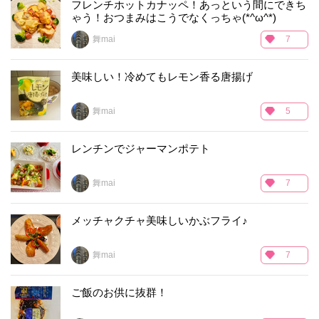
フレンチホットカナッペ！あっという間にできち
ゃう！おつまみはこうでなくっちゃ(*^ω^*)
舞mai
7
美味しい！冷めてもレモン香る唐揚げ
舞mai
5
レンチンでジャーマンポテト
舞mai
7
メッチャクチャ美味しいかぶフライ♪
舞mai
7
ご飯のお供に抜群！