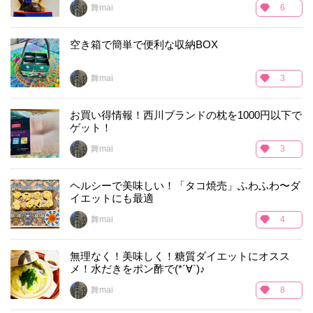
舞mai
6
空き箱で簡単で便利な収納BOX
舞mai
3
お買い得情報！西川ブランドの枕を1000円以下で
ゲット！
舞mai
3
ヘルシーで美味しい！「タコ焼売」ふわふわ〜ダ
イエットにも最適
舞mai
4
無理なく！美味しく！糖質ダイエットにオスス
メ！水だきをポン酢で(*´∀`)♪
舞mai
8