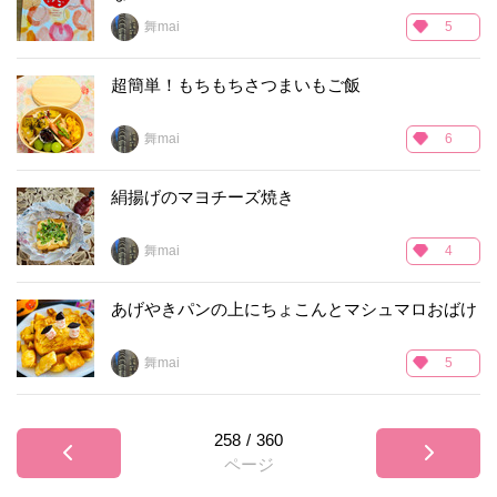
舞mai
5
超簡単！もちもちさつまいもご飯
舞mai
6
絹揚げのマヨチーズ焼き
舞mai
4
あげやきパンの上にちょこんとマシュマロおばけ
舞mai
5
258
/
360
ページ