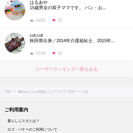
はるあや
15歳男女の双子ママです。 パン・お...
24051
20
cot.cot
秋田県出身／2014年介護福祉士、2015年...
22742
18
ユーザーランキング一覧をみる
TOP
舞maiさんが投稿したアイデア 258ページ目
ご利用案内
暮らしニスタとは？
ロゴ・バナーのご利用について