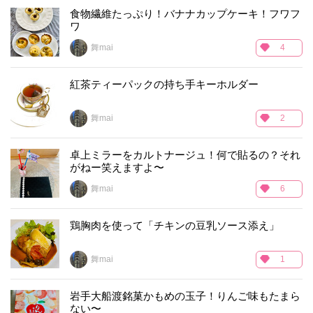
食物繊維たっぷり！バナナカップケーキ！フワフ
ワ
舞mai
4
紅茶ティーパックの持ち手キーホルダー
舞mai
2
卓上ミラーをカルトナージュ！何で貼るの？それ
がねー笑えますよ〜
舞mai
6
鶏胸肉を使って「チキンの豆乳ソース添え」
舞mai
1
岩手大船渡銘菓かもめの玉子！りんご味もたまら
ない〜