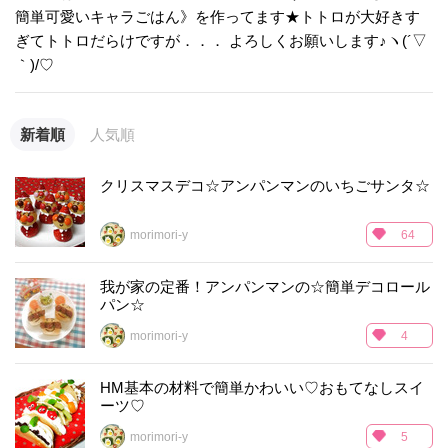
簡単可愛いキャラごはん》を作ってます★トトロが大好きす
ぎてトトロだらけですが．．． よろしくお願いします♪ヽ(´▽
｀)/♡
新着順
人気順
クリスマスデコ☆アンパンマンのいちごサンタ☆
morimori-y
64
我が家の定番！アンパンマンの☆簡単デコロール
パン☆
morimori-y
4
HM基本の材料で簡単かわいい♡おもてなしスイ
ーツ♡
morimori-y
5