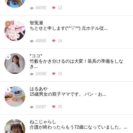
68335
12
智兎瀬
ちとせと申します(*^▽^*) 元ホテル従...
40500
14
*ココ*
竹藪をかき分けるのは大変！装具の準備をしな
き...
24188
15
はるあや
15歳男女の双子ママです。 パン・お...
24187
25
ねこじゃらし
介護が終わったらもう72歳になっていました。...