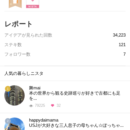
レポート
アイデアが見られた回数
34,223
ステキ数
121
フォロワー数
7
人気の暮らしニスタ
舞mai
本の世界から観る史跡巡りが好きで古都にも足
を...
79225
32
happydaimama
USJが大好きな三人息子の母ちゃん☆ぽっちゃ...