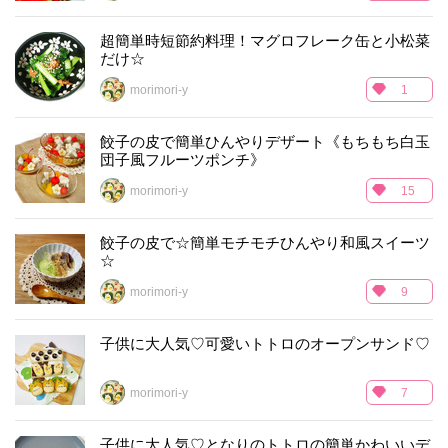
超簡単時短節約料理！マグロフレーク缶と小松菜
だけ☆
morimori-y
1
餃子の皮で簡単ひんやりデザート《もちもち白玉
団子風フルーツポンチ》
morimori-y
15
餃子の皮で☆簡単モチモチひんやり和風スイーツ
☆
morimori-y
9
子供に大人気♡可愛いトトロのオープンサンド♡
morimori-y
7
子供に大人気♡となりのトトロの簡単かわいいデ