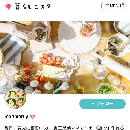
MENU
フォロー
morimori-y
毎日、育児に奮闘中の、 男三兄弟ママです★ 《誰でも作れる