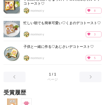
コトースト♡
morimori-y
8
忙しい朝でも簡単可愛い♡くまのデコトースト♡
morimori-y
3
子供と一緒に作る♡あじさいデコトースト♡
morimori-y
5
1
/
1
ページ
受賞履歴